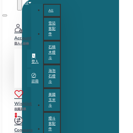
All
All
雪茄
客配
件
Account
登入 / 註冊
石楠
木煙
斗
登入
海泡
石煙
註冊
斗
美國
玉米
Wishlist
斗
收藏清單
0
煙斗
客配
件
Compare