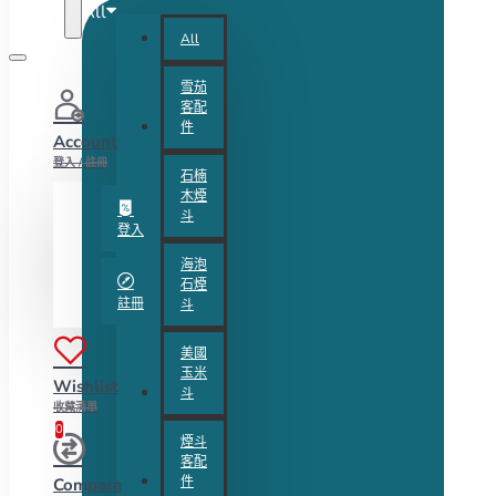
All
All
雪茄
客配
件
Account
登入 / 註冊
石楠
木煙
斗
登入
海泡
石煙
註冊
斗
美國
玉米
Wishlist
斗
收藏清單
0
煙斗
客配
件
Compare