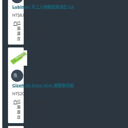
Lubinski 手工人物雕刻海泡石 CA
NT$8,800
已
商
商
無
品
品
庫
收
比
存
藏
較
Gizeh 66 Extra Slim 細煙專用紙
NT$20
已
商
商
無
品
品
庫
收
比
存
藏
較