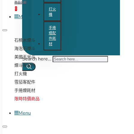
商品比較
0
打火
機
Menu
手捲
煙配
件耗
石楠木煙斗
材
海泡石煙斗
美國玉米斗
Search here...
煙斗客配件
打火機
雪茄客配件
手捲煙耗材
限時特價商品
Menu