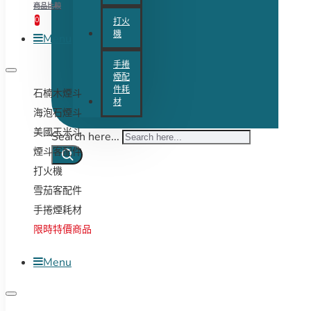
商品比較
0
打火
機
Menu
手捲
煙配
件耗
石楠木煙斗
材
海泡石煙斗
美國玉米斗
Search here...
煙斗客配件
打火機
雪茄客配件
手捲煙耗材
限時特價商品
Menu