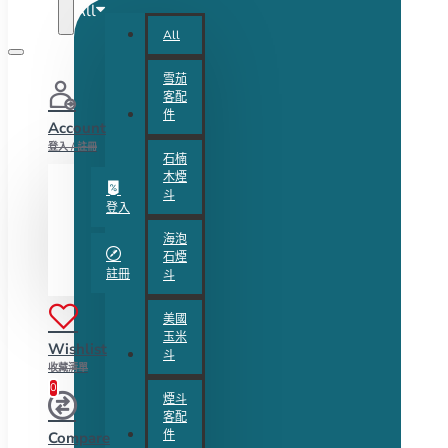
All
All
雪茄
客配
件
Account
登入 / 註冊
石楠
木煙
斗
登入
海泡
石煙
註冊
斗
美國
玉米
Wishlist
斗
收藏清單
0
煙斗
客配
件
Compare