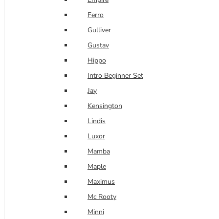
Ferro
Gulliver
Gustav
Hippo
Intro Beginner Set
Jay
Kensington
Lindis
Luxor
Mamba
Maple
Maximus
Mc Rooty
Minni