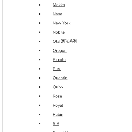
Mokka
Nana
New York
Nobile
Olaf消光系列
Oregon
Piccolo
Pure
Quentin
Quixx
Rose
Royal
Rubin
SIR