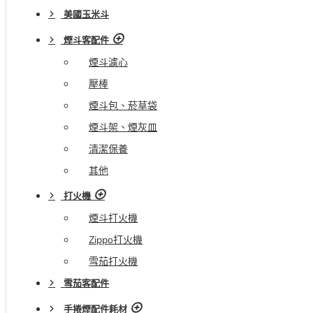
美國玉米斗
煙斗客配件
煙斗濾心
壓棒
煙斗包、菸草袋
煙斗架、煙灰皿
清潔保養
其他
打火機
煙斗打火機
Zippo打火機
雪茄打火機
雪茄客配件
手捲煙配件耗材