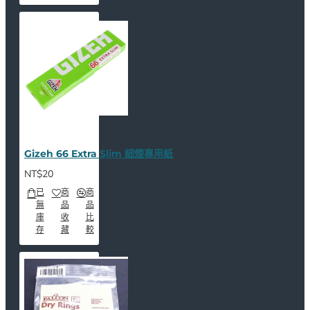
Gizeh 66 Extra Slim 細煙專用紙
NT$20
已
商
商
無
品
品
庫
收
比
存
藏
較