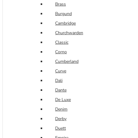
Brass
Burgund
Cambridge
Churchwarden
Classic
Corno
Cumberland
Curve
Dali
Dante
De Luxe
Denim
Derby
Duett
Empire