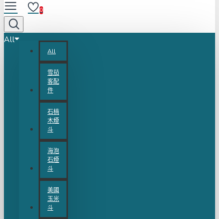
0
All
All
雪茄
客配
件
石楠
木煙
斗
海泡
石煙
斗
美國
玉米
斗