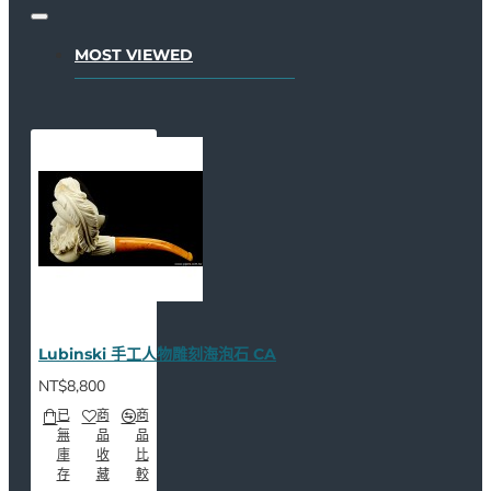
MOST VIEWED
Lubinski 手工人物雕刻海泡石 CA
NT$8,800
已
商
商
無
品
品
庫
收
比
存
藏
較