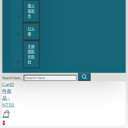
煙斗
客配
件
打火
機
手捲
煙配
件耗
材
Search here...
Cart
0
件商
品 -
NT$0
0