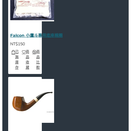
Falcon 小鷹斗專用底座棉圈
NT$150
已
商
商
無
品
品
庫
收
比
存
藏
較