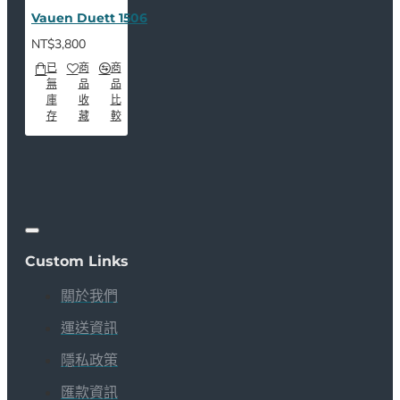
Vauen Duett 1506
NT$3,800
已
商
商
無
品
品
庫
收
比
存
藏
較
Custom Links
關於我們
運送資訊
隱私政策
匯款資訊