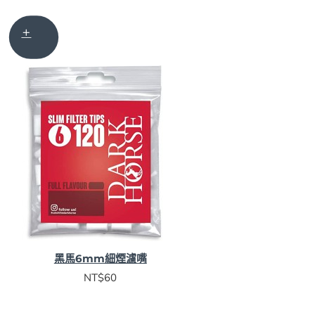
黑馬6mm細煙濾嘴
NT$60