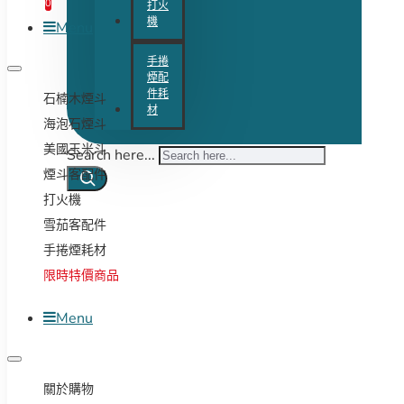
0
打火
機
Menu
手捲
煙配
件耗
石楠木煙斗
材
海泡石煙斗
美國玉米斗
Search here...
煙斗客配件
打火機
雪茄客配件
手捲煙耗材
限時特價商品
Menu
關於購物