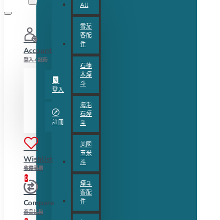
All
雪茄
客配
件
Account
登入 / 註冊
石楠
木煙
斗
登入
海泡
石煙
註冊
斗
美國
玉米
Wishlist
斗
收藏清單
0
煙斗
客配
件
Compare
商品比較