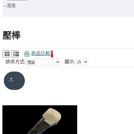
壓棒
壓棒
商品比較
0
排序方式:
顯示: