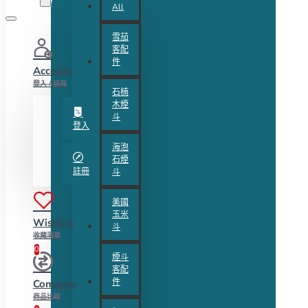
All
雪茄
客配
件
Account
登入 / 註冊
石楠
木煙
斗
登入
海泡
石煙
註冊
斗
美國
玉米
Wishlist
斗
收藏清單
0
煙斗
客配
件
Compare
商品比較