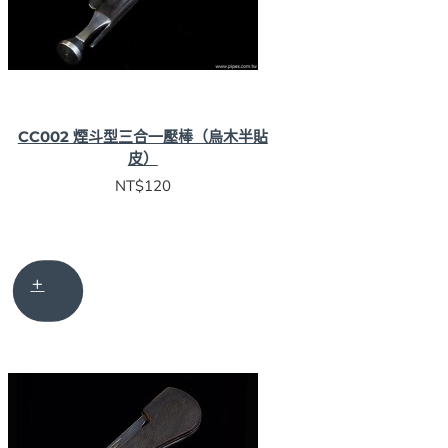
CC002 煙斗型三合一壓棒（烏木半貼
皮）
NT$120