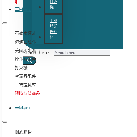
0
打火
機
Menu
手捲
煙配
件耗
石楠木煙斗
材
海泡石煙斗
美國玉米斗
Search here...
煙斗客配件
打火機
雪茄客配件
手捲煙耗材
限時特價商品
Menu
關於購物