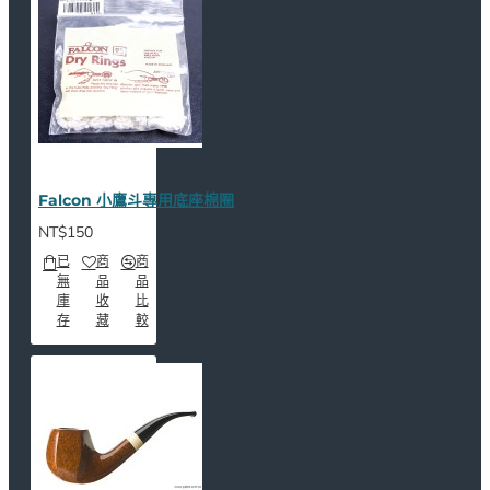
Falcon 小鷹斗專用底座棉圈
NT$150
已
商
商
無
品
品
庫
收
比
存
藏
較