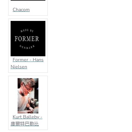
Chacom
Former - Hans
Nielsen
Kurt Balleby -
庫爾特巴勒比