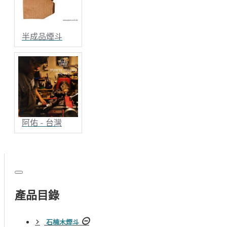
半成品煙斗
阿佑 - 台灣
產品目錄
石楠木煙斗