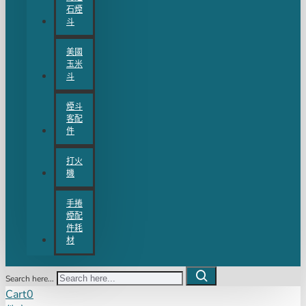
石煙
斗
美國
玉米
斗
煙斗
客配
件
打火
機
手捲
煙配
件耗
材
Search here...
Cart
0