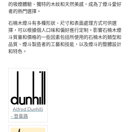
的吸煙體驗、獨特的木紋和天然美感，成為了煙斗愛好
者的熱門選擇。
石楠木煙斗有多種形狀、尺寸和表面處理方式可供選
擇，可以根據個人口味和偏好進行定制。影響石楠木煙
斗質量和價格的一些因素包括所使用的石楠木的類型和
品質、煙斗製造者的工藝和技能，以及煙斗的整體設計
和特色。
石楠木材質煙斗具有多個優點：
1.質地堅硬：石楠木是一種密度高、質地堅硬的木材，
因此煙斗不容易變形，耐用性較強。
2.輕盈：相對於其他材質的煙斗，石楠木煙斗較輕，使
用時比較舒適。
3.吸煙口感好：石楠木材質煙斗吸煙時的口感較為順
Alfred Dunhill
滑，且不會影響煙草本身的味道。
- 登喜路
4.木紋美觀：石楠木具有美麗的木紋，使煙斗具有天然
的美感，並且每一個石楠木煙斗都具有獨特的外觀。
5.耐高溫：石楠木材質煙斗能夠承受較高的溫度，不易