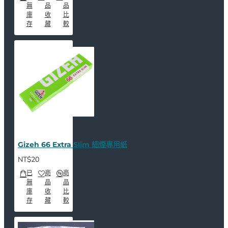
無
品
品
庫
收
比
存
藏
較
Gizeh 66 Extra Slim 細煙專用紙
NT$20
已
商
商
無
品
品
庫
收
比
存
藏
較