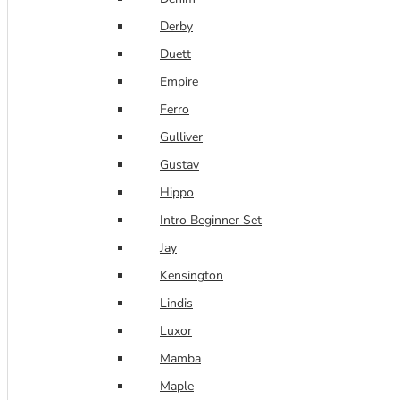
Derby
Duett
Empire
Ferro
Gulliver
Gustav
Hippo
Intro Beginner Set
Jay
Kensington
Lindis
Luxor
Mamba
Maple