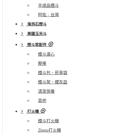
半成品煙斗
阿佑 - 台灣
海泡石煙斗
美國玉米斗
煙斗客配件
煙斗濾心
壓棒
煙斗包、菸草袋
煙斗架、煙灰皿
清潔保養
其他
打火機
煙斗打火機
Zippo打火機