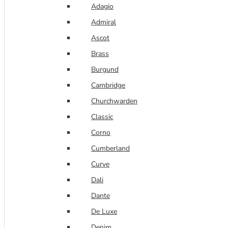
Adagio
Admiral
Ascot
Brass
Burgund
Cambridge
Churchwarden
Classic
Corno
Cumberland
Curve
Dali
Dante
De Luxe
Denim