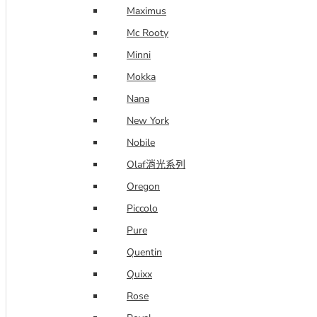
Maximus
Mc Rooty
Minni
Mokka
Nana
New York
Nobile
Olaf消光系列
Oregon
Piccolo
Pure
Quentin
Quixx
Rose