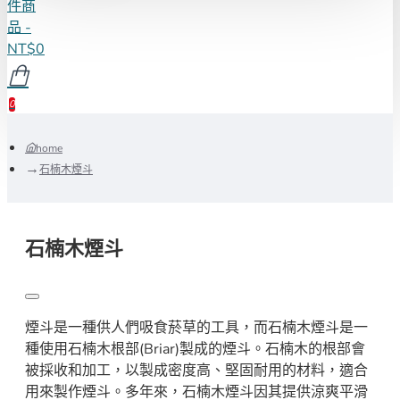
件商
品 -
NT$0
0
home
石楠木煙斗
石楠木煙斗
煙斗是一種供人們吸食菸草的工具，而石楠木煙斗是一
種使用石楠木根部(Briar)製成的煙斗。石楠木的根部會
被採收和加工，以製成密度高、堅固耐用的材料，適合
用來製作煙斗。多年來，石楠木煙斗因其提供涼爽平滑