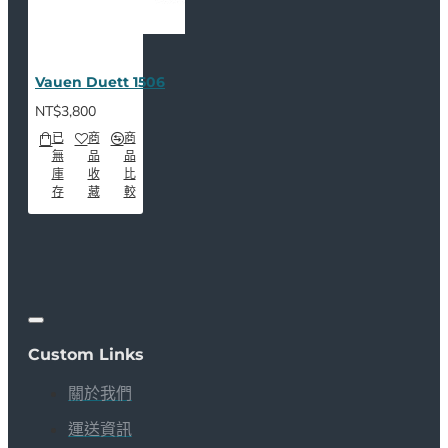
Vauen Duett 1506
NT$3,800
已
商
商
無
品
品
庫
收
比
存
藏
較
Custom Links
關於我們
運送資訊