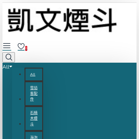
0
All
All
雪茄
客配
件
石楠
木煙
斗
海泡