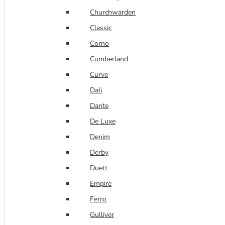
的用心之作。」——他說。對於煙斗工藝的經驗 與智
Churchwarden
慧，沒有人會質疑。
Classic
所有的 Former 煙斗都標識著FORMER 與 MADE IN
Corno
DENMARK，煙斗上還標明了HANDMADE 或
Cumberland
FREEHAND。
Curve
Dali
Dante
De Luxe
Denim
Derby
Duett
Empire
Ferro
Gulliver