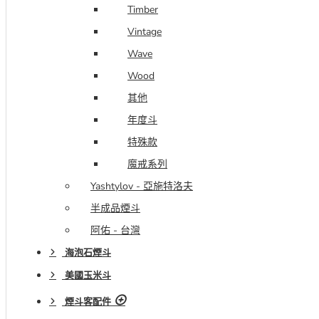
Timber
Vintage
Wave
Wood
其他
年度斗
特殊款
魔戒系列
Yashtylov - 亞施特洛夫
半成品煙斗
阿佑 - 台灣
海泡石煙斗
美國玉米斗
煙斗客配件