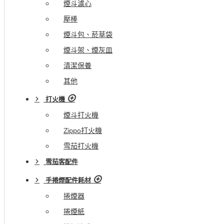
煙斗濾心
壓棒
煙斗包、菸草袋
煙斗架、煙灰皿
清潔保養
其他
打火機
煙斗打火機
Zippo打火機
雪茄打火機
雪茄客配件
手捲煙配件耗材
捲煙器
捲煙紙