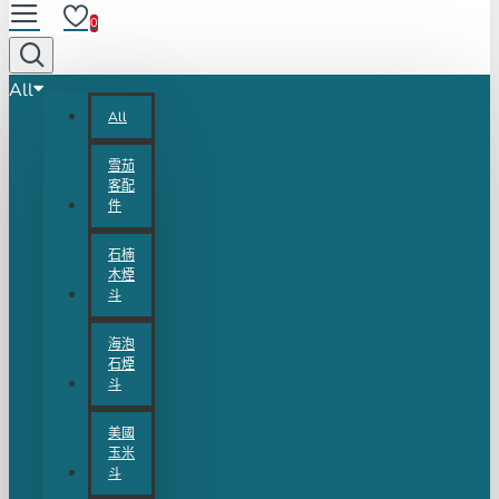
0
All
All
雪茄
客配
件
石楠
木煙
斗
海泡
石煙
斗
美國
玉米
斗