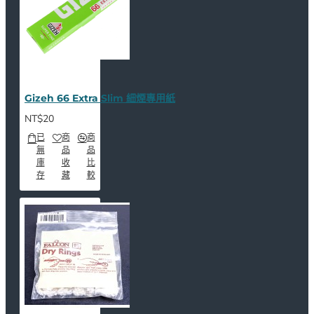
Gizeh 66 Extra Slim 細煙專用紙
NT$20
已
商
商
無
品
品
庫
收
比
存
藏
較