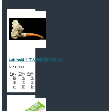
Lubinski 手工人物雕刻海泡石 CA
NT$8,800
已
商
商
無
品
品
庫
收
比
存
藏
較