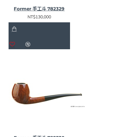
佳，回頭找了 Former ，希望 Former 能在週六幫助他
Former 手工斗 782329
顧店。於是乎Former透過此發展他在煙斗界的人際關
係。
NT$130,000
這個時候，另一位煙斗製作者——Sven Knudsen 為了
獨立製作品牌而辭去了在 Larsen 工廠的職位，Former
一邊保留著機械工的工作，一邊在空閒時與 Knudsen 一
起工作。那時 Former 年滿20，已經到了服役的年齡。
16個月的兵役服完後，他回到哥本哈根找尋工作。他的
好友兼老東家 Poul 傳來的好消息，「我有一個很好的
工作給你」「我知道你有本事，我這裡有一塊石楠木，
用這裡的設備去把他變成煙斗，給它生命! 」Former 照
著 Poul 的話去做，半個小時後，他完成了一個漂亮的
煙斗的雛形。 Poul 打電話給當時 Larsen 工廠經理
Sven Bang ，「我有你需要的煙斗師父」「年輕人是個
煙斗製作能手」。
Sven Bang 需要事實來說服的是可以讓他信服的能力，
於是他要求 Former 製作出八個有著 Larsen 特有形狀的