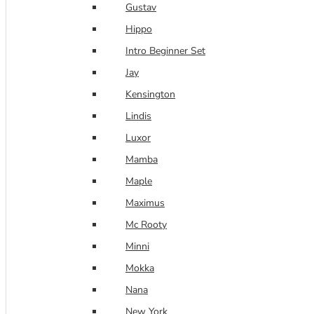
Gustav
Hippo
Intro Beginner Set
Jay
Kensington
Lindis
Luxor
Mamba
Maple
Maximus
Mc Rooty
Minni
Mokka
Nana
New York