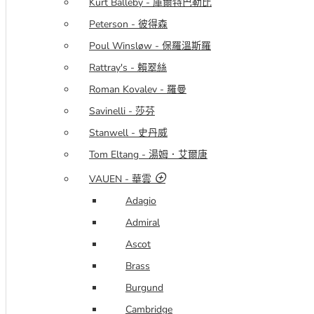
Kurt Balleby - 庫爾特巴勒比
1986 年，偶然的一個機會裡，「一個商人希望我到瑞
Peterson - 彼得森
士去，接管一間煙斗工廠 Bru Bu ，並開發出新款的煙
Poul Winsløw - 保羅溫斯羅
斗」。Former說 ，他去了，而這個偶然使得 Bentley
Rattray's - 賴翠絲
煙斗在1987年誕生。
Roman Kovalev - 羅曼
在瑞士建立 Bentley 品牌的時候，他遇到了他的現任妻
Savinelli - 莎芬
子，Daniela。1997年這對夫婦決定買下工廠的機械搬
Stanwell - 史丹威
到他們現在居住的丹麥 。
Tom Eltang - 湯姆．艾爾唐
Former 的每把煙斗都有著與眾不同感覺，「我會把
Former 這個品牌做到更好」「製作這些煙斗需要更多
VAUEN - 華雲
的時間與更多的創意，不必根據產品手冊上一板一眼地
Adagio
做，而是根據每一個石楠木本身的性格來決定它的外
Admiral
形。」
Ascot
每一把Former的煙斗都具有它的「性格」。Former四
Brass
十多年來的經驗和技術完美地呈現在了他的每把作品
Burgund
上，創新的設計， 每一個細節都來自他豐富的製作經
驗。他時常為自己的工作感到驕傲，「每把煙斗都是我
Cambridge