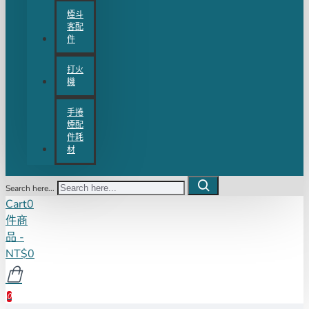
煙斗
客配
件
打火
機
手捲
煙配
件耗
材
Search here...
Cart
0
件商
品 -
NT$0
0