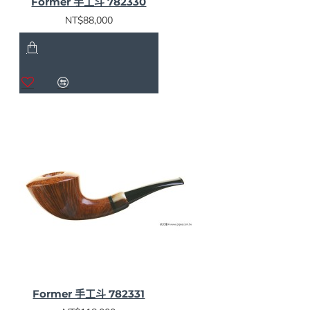
Former 手工斗 782330
煙斗，然後他從這些煙斗來決定是否聘用。 Formar 回
NT$88,000
憶起，這是相當重要的，也是必要的測驗， Former 嚴
肅地對待著這件事。於是 Former 打電話問 Paul ，詢問
他是否可以在他的工作室裡製作煙斗， Paul 欣然同意
Former 可以在他的店裡按照他的要求製作煙斗。
Former 的煙斗集中了他所有的靈感與手藝，幾天後他
正式被聘用了，那一年是1962年。他21歲，卻已是一
名成熟的煙斗製作師了。
Former 在 Larsen 公司得到了繼續學習的機會。有一
次，從美國發來一張數量為 80 支的煙斗訂單，這需要
非常高頻率的工作， Former 堅持不懈地工作著，時常
會徵詢他的朋友與同事與 Knudsen 的意見。「 Sven
Bang 清楚地知道 Larsen 的斗型，而且他會告訴我如何
精確地根據產品手冊上的圖樣製作煙斗」。Former說。
對於手工煙斗來說，這種精確度的標準是非常不容易
的，然而這也正磨練了 Former 的技術。
Former 手工斗 782331
他為 Larsen 工作了10年，並成為了工廠裡19位煙斗師