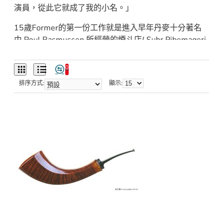
演員，從此它就成了我的小名。」
15歲Former的第一份工作就是進入早年丹麥十分著名
由 Poul Rasmussen 所經營的煙斗店( Suhr Pibemageri
)工作。他在那裡賣了兩年的煙斗，「因為薪水非常非常
的低，我的家人對我的這份工作並不高興」。Poul
0
Rasmussen在當時煙斗界頗有名氣，儘管家人總是不
排序方式:
顯示:
滿，Former 還是為 Poul 工作，但也如此從 Poul 身上
學到了許多東西。從煙斗的銷售過程中教會了許多製作
煙斗的方法。「我相信那是學習的最佳途徑，我能夠識
別出不同品牌煙斗並且知道它們的特徵，我學習到如何
正確維修一個摔壞的斗體，如何正確的製作新斗嘴，而
這些必需通過 Poul 的嚴格檢視。」也就如此，他開始
懂得如何從容應對煙斗所遇到的任何損壞。
即便與 Poul 關係良好，Former 依然為 Poul 工作得不
到滿足。「我從來都得不到獨立製作斗體和斗嘴的許
可。」在為 Poul Rasmussen 工作的第二年，他辭職找
了一個機械工的工作。不久後，Poul 因為身體健康不