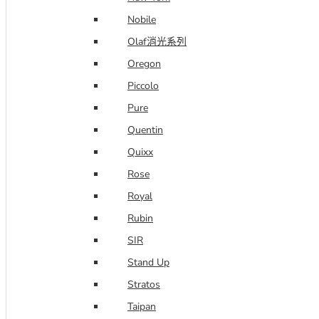
Nobile
Olaf消光系列
Oregon
Piccolo
Pure
Quentin
Quixx
Rose
Royal
Rubin
SIR
Stand Up
Stratos
Taipan