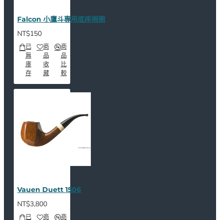
Falcon 小鷹斗專用底座棉圈
NT$150
已
商
商
無
品
品
庫
收
比
存
藏
較
Vauen Duett 1506
NT$3,800
已
商
商