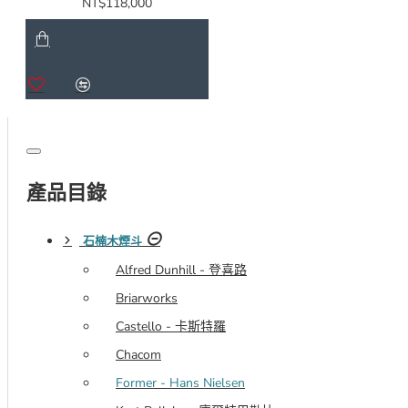
NT$118,000
父的總監，其中包括後來成為世界矚目的煙斗製作大師
的 Teddy Knudsen 和 Tonni Nielsen。他工作需包括查
核每一把煙斗的質量、訓練新人， Former 對於製作煙
斗都有著強烈的責任感，他 同時在自己家裡建了一間工
作室，以便能夠在週末時開發出新的煙斗式樣。
那一年，Emil Chonowitsch 和 Jess Chonowitch 被來自
日本進貨商的訂單所淹沒，因為無法跟上這些 訂單，
Emil 與 Former 商量，問他是否願意製作一些高品質的
產品目錄
丹麥手工斗來滿足日本人的需求。 Former 欣然地接受
了，他並同意每月完成15把煙斗。當日本人的需求持續
石楠木煙斗
增長時，他決定離開了在 Larsen 的工作，專心製作自
Alfred Dunhill - 登喜路
己的煙斗。
Briarworks
日本人的需求讓他十分忙碌，很快地德國煙斗商得知這
Castello - 卡斯特羅
位原本在 Larsen 擔任總監的 Former 成立獨立品牌工作
Chacom
室，並熱切的與 Former 合作，德國人的需求也增長了
起來。三年中，Former 已經沒有閒暇時間再去接更多
Former - Hans Nielsen
的 訂單。