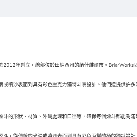
Prevost於2012年創立，總部位於田納西州的納什維爾市。BriarWor
統的光滑或噴沙表面到具有彩色壓克力獨特斗嘴設計。他們還提供許
，包括煙斗的形狀、材質、外觀處理和口徑等，確保每個煙斗都能夠
處理的煙斗，從傳統的光滑或噴沙表面到具有彩色丙烯酸柄的獨特設