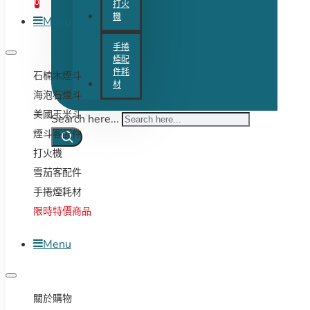
0
打火
機
Menu
手捲
煙配
件耗
石楠木煙斗
材
海泡石煙斗
美國玉米斗
Search here...
煙斗客配件
打火機
雪茄客配件
手捲煙耗材
限時特價商品
Menu
關於購物