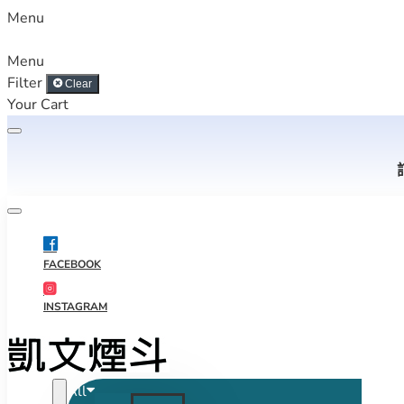
Menu
Menu
Filter
Clear
Your Cart
FACEBOOK
INSTAGRAM
All