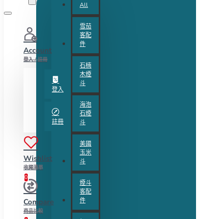
All
雪茄
客配
件
Account
登入 / 註冊
石楠
木煙
斗
登入
海泡
石煙
註冊
斗
美國
玉米
Wishlist
斗
收藏清單
0
煙斗
客配
件
Compare
商品比較