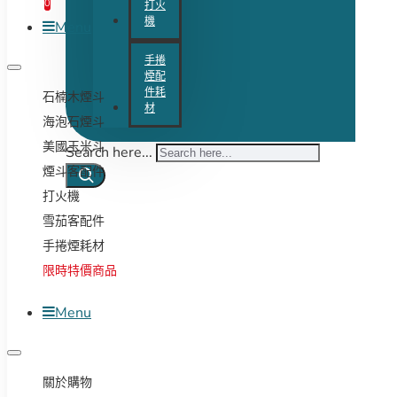
0
打火
機
Menu
手捲
煙配
件耗
石楠木煙斗
材
海泡石煙斗
美國玉米斗
Search here...
煙斗客配件
打火機
雪茄客配件
手捲煙耗材
限時特價商品
Menu
關於購物