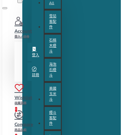
All
雪茄
客配
件
Account
登入 / 註冊
石楠
木煙
斗
登入
海泡
石煙
註冊
斗
美國
玉米
Wishlist
斗
收藏清單
0
煙斗
客配
件
Compare
商品比較