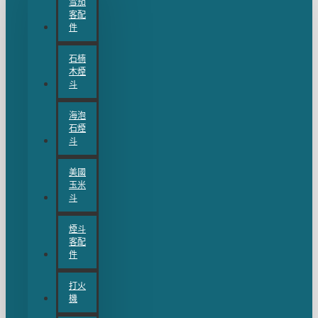
雪茄
客配
件
石楠
木煙
斗
海泡
石煙
斗
美國
玉米
斗
煙斗
客配
件
打火
機