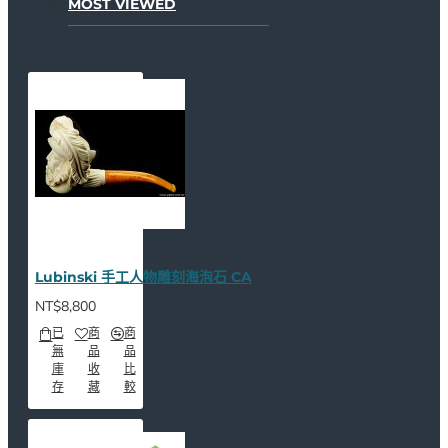
MOST VIEWED
Lubinski 手工人物雕刻海泡石 CA
NT$8,800
已
商
商
無
品
品
庫
收
比
存
藏
較