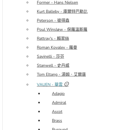
Former - Hans Nielsen
Kurt Balleby - 庫爾特巴勒比
Peterson - 彼得森
Poul Winsløw - 保羅溫斯羅
Rattray's - 賴翠絲
Roman Kovalev - 羅曼
Savinelli - 莎芬
Stanwell - 史丹威
Tom Eltang - 湯姆．艾爾唐
VAUEN - 華雲
Adagio
Admiral
Ascot
Brass
Burgund