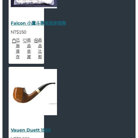
Falcon 小鷹斗專用底座棉圈
NT$150
已
商
商
無
品
品
庫
收
比
存
藏
較
Vauen Duett 1506