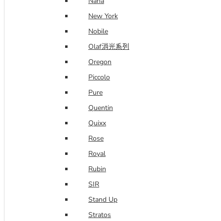
Nana
New York
Nobile
Olaf消光系列
Oregon
Piccolo
Pure
Quentin
Quixx
Rose
Royal
Rubin
SIR
Stand Up
Stratos