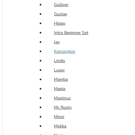
Gulliver
Gustav
Hippo
Intro Beginner Set
Jay
Kensington
Lindis
Luxor
Mamba
Maple
Maximus
Mc Rooty
Minni
Mokka