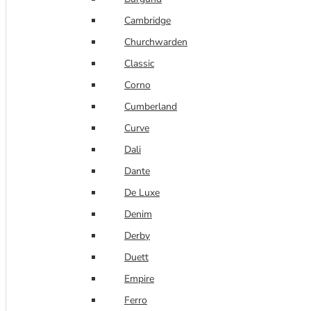
Cambridge
Churchwarden
Classic
Corno
Cumberland
Curve
Dali
Dante
De Luxe
Denim
Derby
Duett
Empire
Ferro