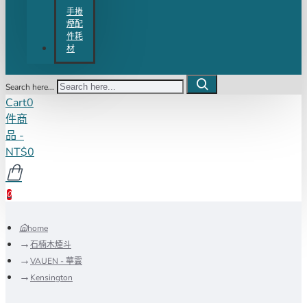
手捲
煙配
件耗
材
Search here...
Cart
0
件商
品 -
NT$0
0
home
石楠木煙斗
VAUEN - 華雲
Kensington