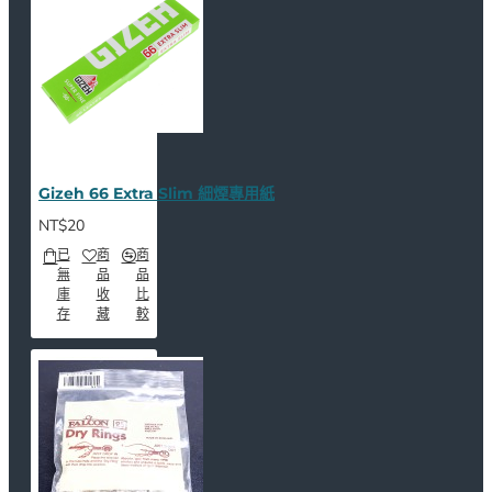
Gizeh 66 Extra Slim 細煙專用紙
NT$20
已
商
商
無
品
品
庫
收
比
存
藏
較