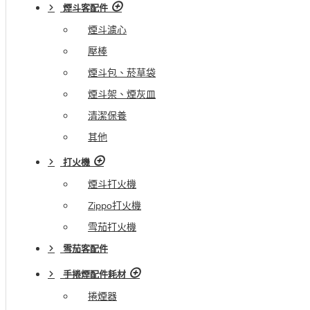
煙斗客配件
煙斗濾心
壓棒
煙斗包、菸草袋
煙斗架、煙灰皿
清潔保養
其他
打火機
煙斗打火機
Zippo打火機
雪茄打火機
雪茄客配件
手捲煙配件耗材
捲煙器