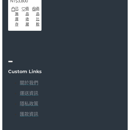
NT$3,800
已
商
商
無
品
品
庫
收
比
存
藏
較
Custom Links
關於我們
運送資訊
隱私政策
匯款資訊