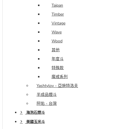
Taipan
Timber
Vintage
Wave
Wood
其他
年度斗
特殊款
魔戒系列
Yashtylov - 亞施特洛夫
半成品煙斗
阿佑 - 台灣
海泡石煙斗
美國玉米斗