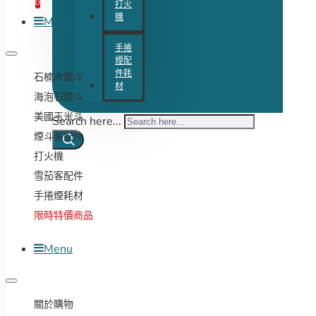
0
打火
機
Menu
手捲
煙配
件耗
石楠木煙斗
材
海泡石煙斗
美國玉米斗
Search here...
煙斗客配件
打火機
雪茄客配件
手捲煙耗材
限時特價商品
Menu
關於購物