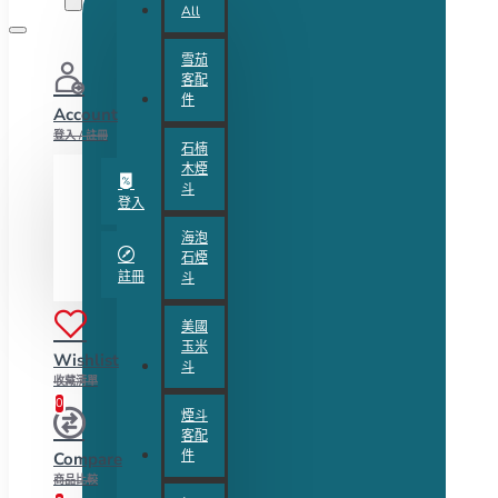
All
雪茄
客配
件
Account
登入 / 註冊
石楠
木煙
斗
登入
海泡
石煙
註冊
斗
美國
玉米
Wishlist
斗
收藏清單
0
煙斗
客配
件
Compare
商品比較