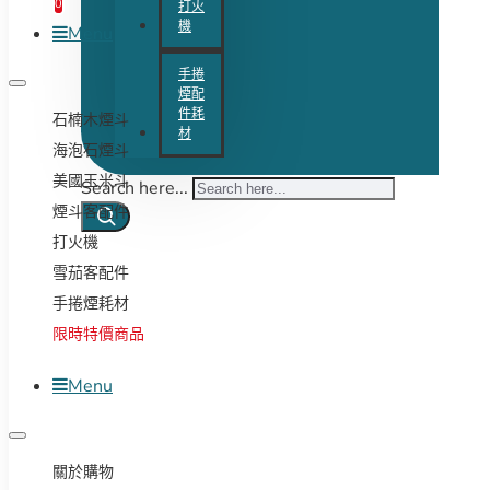
0
打火
機
Menu
手捲
煙配
件耗
石楠木煙斗
材
海泡石煙斗
美國玉米斗
Search here...
煙斗客配件
打火機
雪茄客配件
手捲煙耗材
限時特價商品
Menu
關於購物