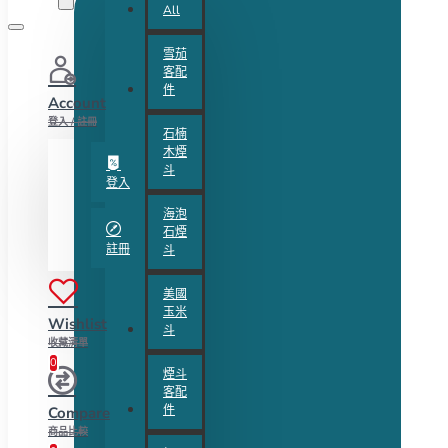
All
雪茄
客配
件
Account
登入 / 註冊
石楠
木煙
斗
登入
海泡
石煙
註冊
斗
美國
玉米
Wishlist
斗
收藏清單
0
煙斗
客配
件
Compare
商品比較