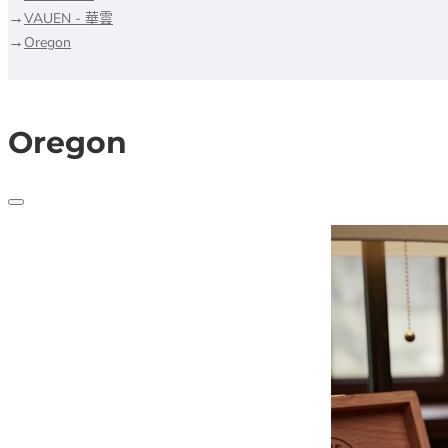
VAUEN - 華雲
Oregon
Oregon