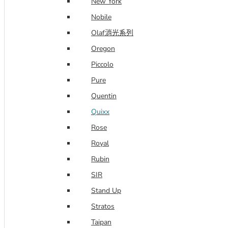
New York
Nobile
Olaf消光系列
Oregon
Piccolo
Pure
Quentin
Quixx
Rose
Royal
Rubin
SIR
Stand Up
Stratos
Taipan