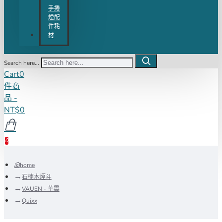
手捲
煙配
件耗
材
Search here...
Cart
0
件商
品 -
NT$0
0
home
石楠木煙斗
VAUEN - 華雲
Quixx