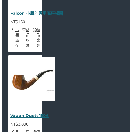
Falcon 小鷹斗專用底座棉圈
NT$150
已
商
商
無
品
品
庫
收
比
存
藏
較
Vauen Duett 1506
NT$3,800