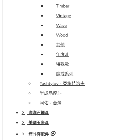
Timber
Vintage
Wave
Wood
其他
年度斗
特殊款
魔戒系列
Yashtylov - 亞施特洛夫
半成品煙斗
阿佑 - 台灣
海泡石煙斗
美國玉米斗
煙斗客配件