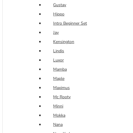
Gustav
Hippo
Intro Beginner Set
Jay
Kensington
Lindis
Luxor
Mamba
Maple
Maximus
Mc Rooty
Minni
Mokka
Nana