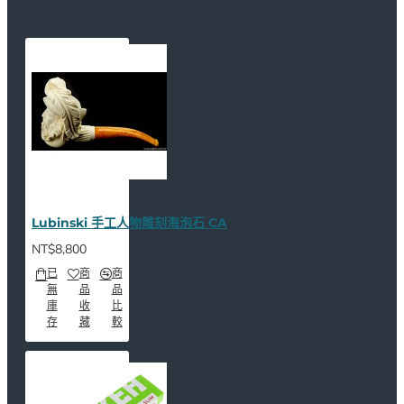
Lubinski 手工人物雕刻海泡石 CA
NT$8,800
已
商
商
無
品
品
庫
收
比
存
藏
較