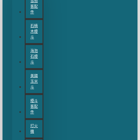
雪茄
客配
件
石楠
木煙
斗
海泡
石煙
斗
美國
玉米
斗
煙斗
客配
件
打火
機