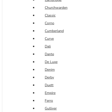
Churchwarden
Classic
Corno
Cumberland
Curve
Dali
Dante
De Luxe
Denim
Derby
Duett
Empire
Ferro
Gulliver