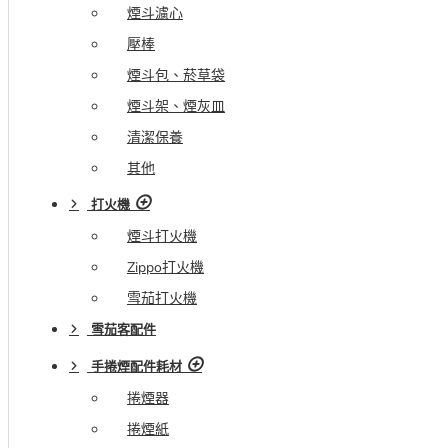
煙斗濾心
壓棒
煙斗包、菸草袋
煙斗架、煙灰皿
清潔保養
其他
打火機
煙斗打火機
Zippo打火機
雪茄打火機
雪茄客配件
手捲煙配件耗材
捲煙器
捲煙紙