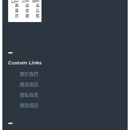
已
商
商
無
品
品
庫
收
比
存
藏
較
Custom Links
關於我們
運送資訊
隱私政策
匯款資訊