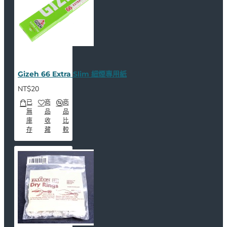
Gizeh 66 Extra Slim 細煙專用紙
NT$20
已
商
商
無
品
品
庫
收
比
存
藏
較