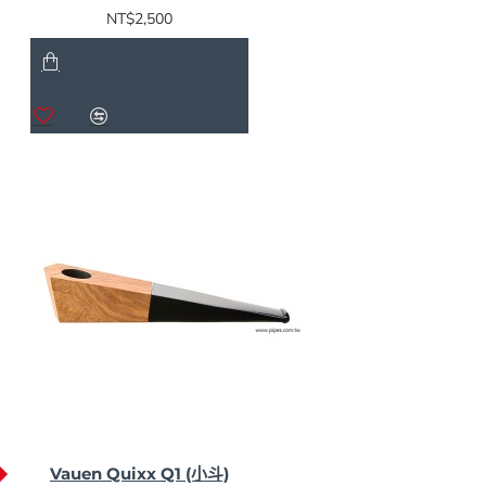
NT$2,500
Vauen Quixx Q1 (小斗)