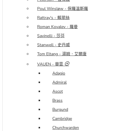
Poul Winsløw - 保羅溫斯羅
Rattray's - 賴翠絲
Roman Kovalev - 羅曼
Savinelli - 莎芬
Stanwell - 史丹威
Tom Eltang - 湯姆．艾爾唐
VAUEN - 華雲
Adagio
Admiral
Ascot
Brass
Burgund
Cambridge
Churchwarden