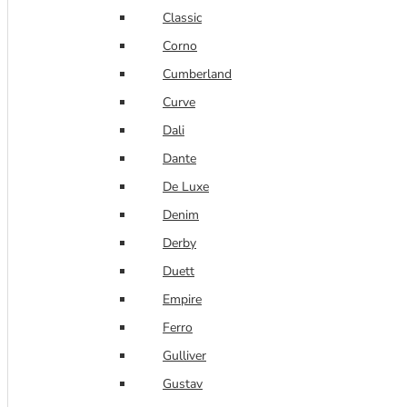
Classic
Corno
Cumberland
Curve
Dali
Dante
De Luxe
Denim
Derby
Duett
Empire
Ferro
Gulliver
Gustav