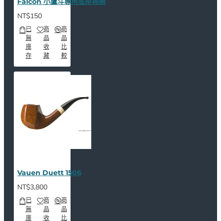
Falcon 小鷹斗專用底座棉圈
NT$150
已
商
商
無
品
品
庫
收
比
存
藏
較
Vauen Duett 1506
NT$3,800
已
商
商
無
品
品
庫
收
比