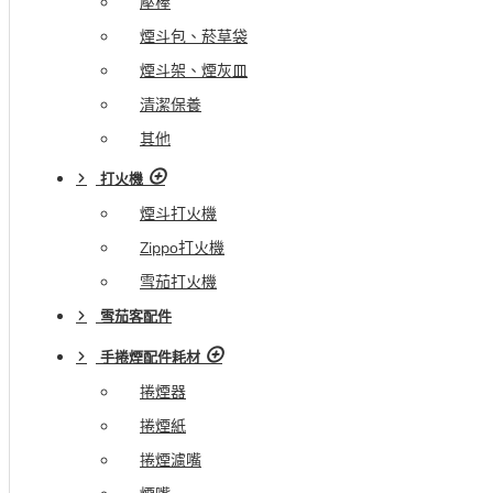
壓棒
煙斗包、菸草袋
煙斗架、煙灰皿
清潔保養
其他
打火機
煙斗打火機
Zippo打火機
雪茄打火機
雪茄客配件
手捲煙配件耗材
捲煙器
捲煙紙
捲煙濾嘴