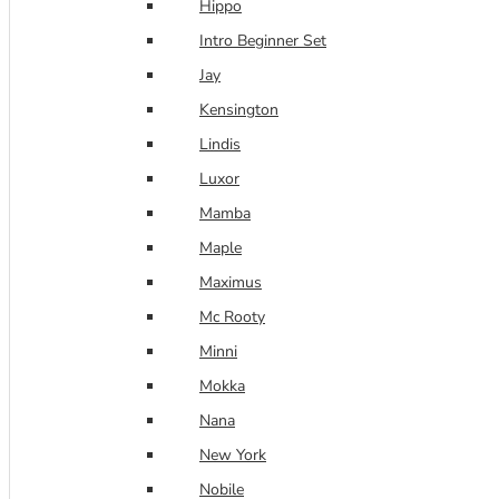
Hippo
Intro Beginner Set
Jay
Kensington
Lindis
Luxor
Mamba
Maple
Maximus
Mc Rooty
Minni
Mokka
Nana
New York
Nobile