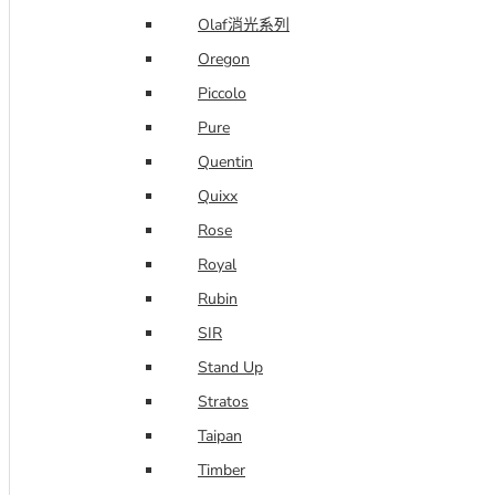
Olaf消光系列
Oregon
Piccolo
Pure
Quentin
Quixx
Rose
Royal
Rubin
SIR
Stand Up
Stratos
Taipan
Timber