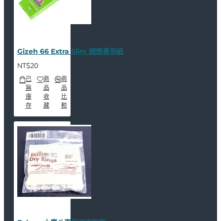
Gizeh 66 Extra Slim 細煙專用紙
NT$20
已
商
商
無
品
品
庫
收
比
存
藏
較