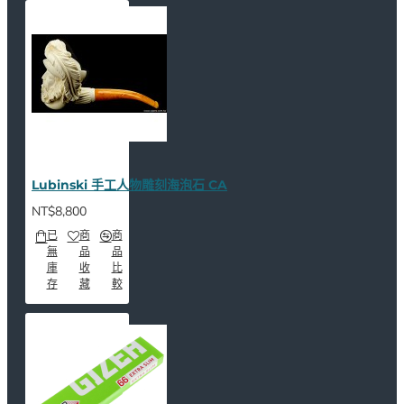
Lubinski 手工人物雕刻海泡石 CA
NT$8,800
已
商
商
無
品
品
庫
收
比
存
藏
較