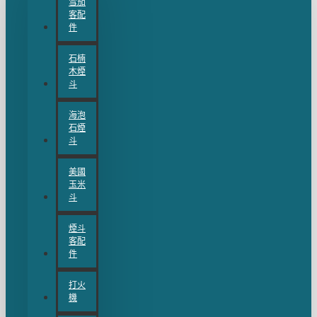
雪茄
客配
件
石楠
木煙
斗
海泡
石煙
斗
美國
玉米
斗
煙斗
客配
件
打火
機