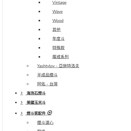
Vintage
Wave
Wood
其他
年度斗
特殊款
魔戒系列
Yashtylov - 亞施特洛夫
半成品煙斗
阿佑 - 台灣
海泡石煙斗
美國玉米斗
煙斗客配件
煙斗濾心