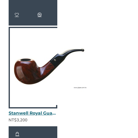
Stanwell Royal Guard 15 - 棕色光面
NT$3,200