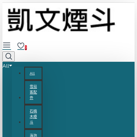
0
All
All
雪茄
客配
件
石楠
木煙
斗
海泡