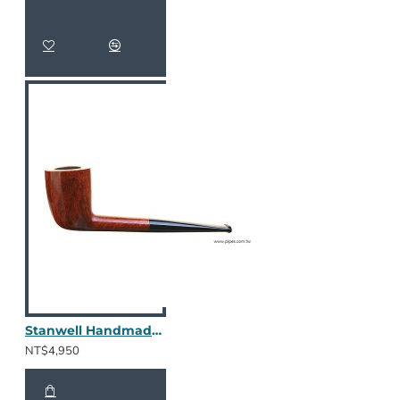
Stanwell Handmade Polished 228 - 棕色光面
NT$4,950