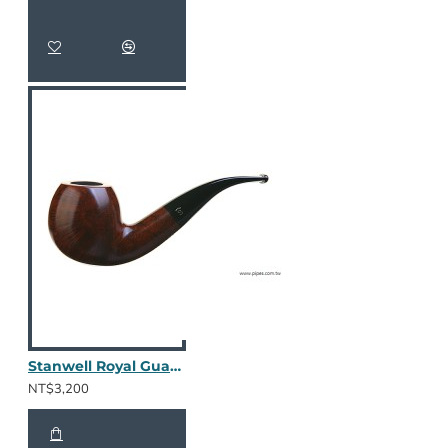
Stanwell Royal Guard 185 - 棕色光面
NT$3,200