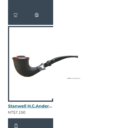
Stanwell H.C.Andersen II 噴沙
NT$7,150