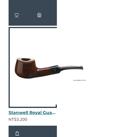
Stanwell Royal Guard 11 - 棕色光面
NT$3,200