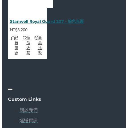
Stanwell Royal Guard 207 - 棕色光面
NT$3,200
已
商
商
無
品
品
庫
收
比
存
藏
較
Custom Links
關於我們
運送資訊