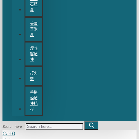
石煙
斗
美國
玉米
斗
煙斗
客配
件
打火
機
手捲
煙配
件耗
材
Search here...
Cart
0