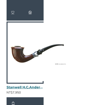
Stanwell H.C.Andersen II 光面
NT$7,950