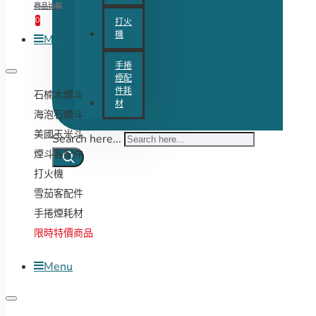
商品比較
0
打火
機
Menu
手捲
煙配
件耗
石楠木煙斗
材
海泡石煙斗
美國玉米斗
Search here...
煙斗客配件
打火機
雪茄客配件
手捲煙耗材
限時特價商品
Menu