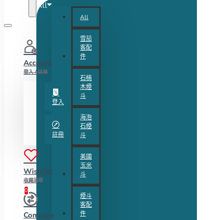
All
All
雪茄
客配
件
Account
登入 / 註冊
石楠
木煙
斗
登入
海泡
石煙
註冊
斗
美國
玉米
Wishlist
斗
收藏清單
0
煙斗
客配
件
Compare