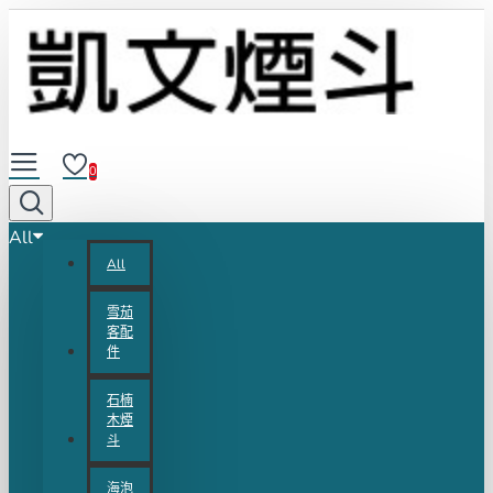
0
All
All
雪茄
客配
件
石楠
木煙
斗
海泡