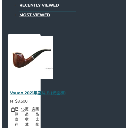
RECENTLY VIEWED
MOST VIEWED
Vauen 2021年度斗 B (光面棕)
NT$8,500
已
商
商
無
品
品
庫
收
比
存
藏
較