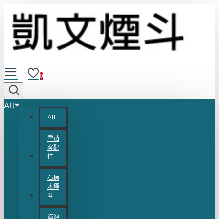
0
All
All
雪茄
客配
件
石楠
木煙
斗
海泡