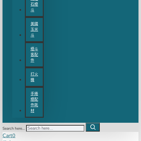
石煙
斗
美國
玉米
斗
煙斗
客配
件
打火
機
手捲
煙配
件耗
材
Search here...
Cart
0