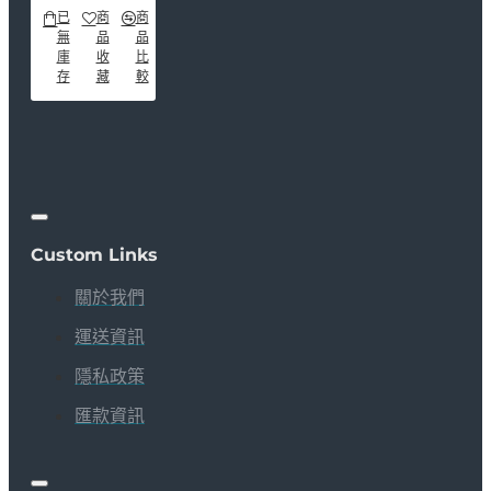
已
商
商
無
品
品
庫
收
比
存
藏
較
Custom Links
關於我們
運送資訊
隱私政策
匯款資訊