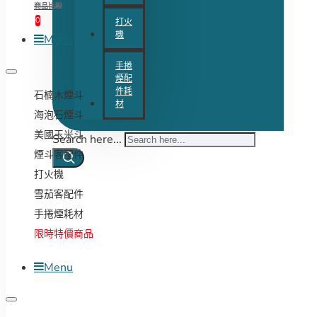
商品比較
0
打火
機
Menu
手捲
煙配
件耗
石楠木煙斗
材
海泡石煙斗
美國玉米斗
Search here...
煙斗客配件
打火機
雪茄客配件
手捲煙耗材
限時特價商品
Menu