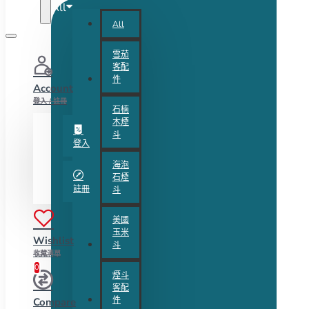
All
All
雪茄
客配
件
Account
登入 / 註冊
石楠
木煙
斗
登入
海泡
石煙
註冊
斗
美國
玉米
Wishlist
斗
收藏清單
0
煙斗
客配
件
Compare