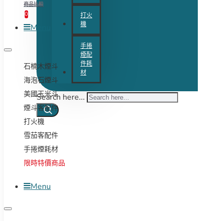
商品比較
0
打火
機
Menu
手捲
煙配
件耗
石楠木煙斗
材
海泡石煙斗
美國玉米斗
Search here...
煙斗客配件
打火機
雪茄客配件
手捲煙耗材
限時特價商品
Menu