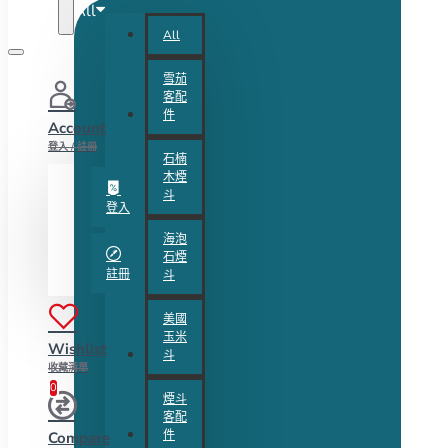
All
All
雪茄
客配
件
Account
登入 / 註冊
石楠
木煙
斗
登入
海泡
石煙
註冊
斗
美國
玉米
Wishlist
斗
收藏清單
0
煙斗
客配
件
Compare