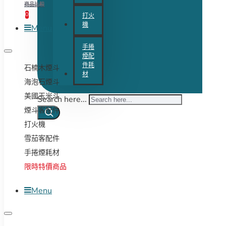
商品比較
0
打火
機
Menu
手捲
煙配
件耗
石楠木煙斗
材
海泡石煙斗
美國玉米斗
Search here...
煙斗客配件
打火機
雪茄客配件
手捲煙耗材
限時特價商品
Menu