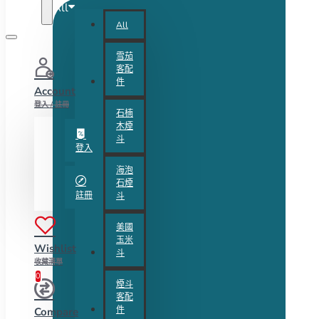
All
All
雪茄
客配
件
Account
登入 / 註冊
石楠
木煙
斗
登入
海泡
石煙
註冊
斗
美國
玉米
Wishlist
斗
收藏清單
0
煙斗
客配
件
Compare