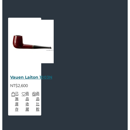
Vauen Laiton 1003N
NT$2,600
已
商
商
無
品
品
庫
收
比
存
藏
較