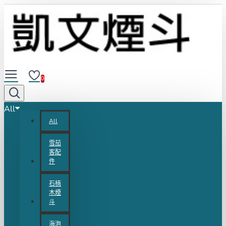
0
All
All
雪茄
客配
件
石楠
木煙
斗
海泡