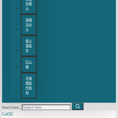
石煙
斗
美國
玉米
斗
煙斗
客配
件
打火
機
手捲
煙配
件耗
材
Search here...
Cart
0