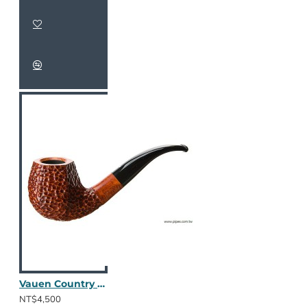
Vauen Country CN406
NT$4,500