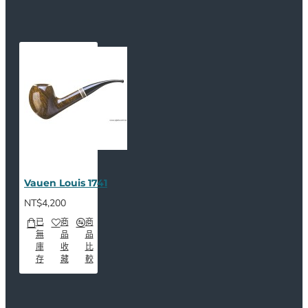
Vauen Louis 1741
NT$4,200
已
商
商
無
品
品
庫
收
比
存
藏
較