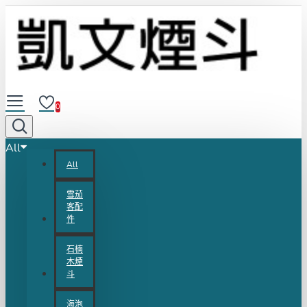
0
All
All
雪茄
客配
件
石楠
木煙
斗
海泡