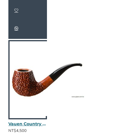
Vauen Country CN406
NT$4,500