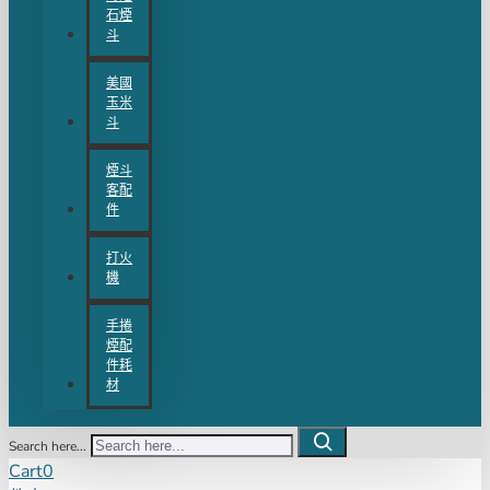
石煙
斗
美國
玉米
斗
煙斗
客配
件
打火
機
手捲
煙配
件耗
材
Search here...
Cart
0