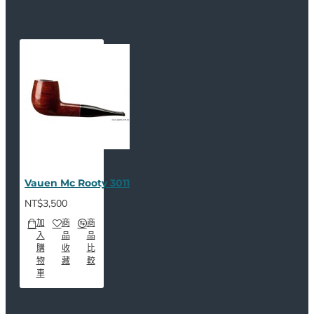
Vauen Mc Rooty 3011
NT$3,500
加
商
商
入
品
品
購
收
比
物
藏
較
車