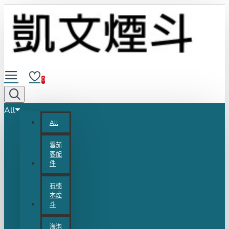
0
All
All
雪茄
客配
件
石楠
木煙
斗
海泡