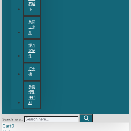
石煙
斗
美國
玉米
斗
煙斗
客配
件
打火
機
手捲
煙配
件耗
材
Search here...
Cart
0