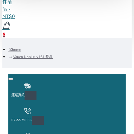
件商
品 -
NT$0
0
home
Vauen Nobile N161 長斗
運送資訊
07-5579666