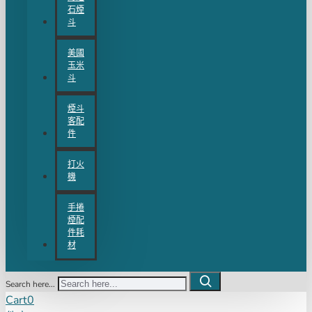
石煙
斗
美國
玉米
斗
煙斗
客配
件
打火
機
手捲
煙配
件耗
材
Search here...
Cart
0