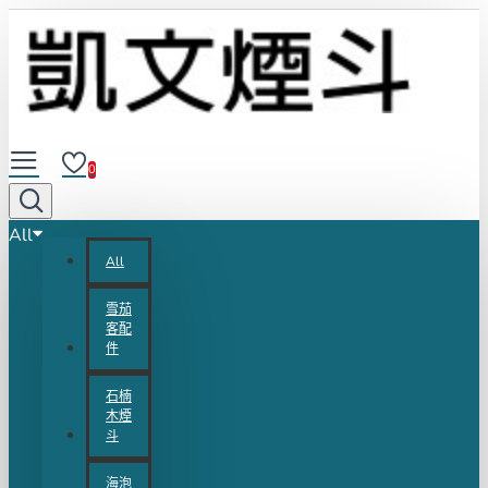
0
All
All
雪茄
客配
件
石楠
木煙
斗
海泡