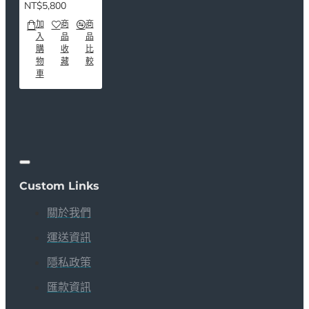
NT$5,800
加
商
商
入
品
品
購
收
比
物
藏
較
車
Custom Links
關於我們
運送資訊
隱私政策
匯款資訊