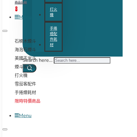
商品比較
0
打火
機
Menu
手捲
煙配
件耗
石楠木煙斗
材
海泡石煙斗
美國玉米斗
Search here...
煙斗客配件
打火機
雪茄客配件
手捲煙耗材
限時特價商品
Menu