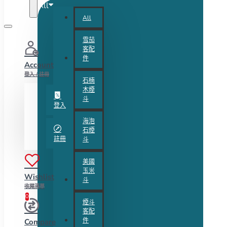
All
All
雪茄
客配
件
Account
登入 / 註冊
石楠
木煙
斗
登入
海泡
石煙
註冊
斗
美國
玉米
Wishlist
斗
收藏清單
0
煙斗
客配
件
Compare