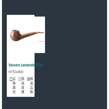
Vauen Leopold 5114
NT$3,800
已
商
商
無
品
品
庫
收
比
存
藏
較