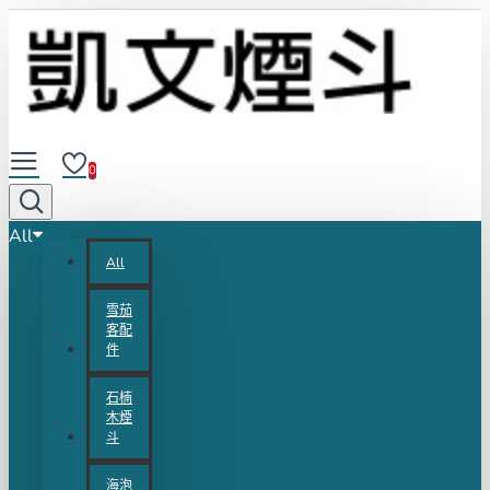
0
All
All
雪茄
客配
件
石楠
木煙
斗
海泡