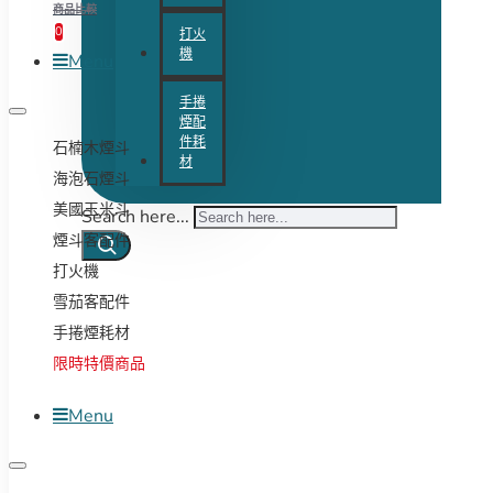
商品比較
0
打火
機
Menu
手捲
煙配
件耗
石楠木煙斗
材
海泡石煙斗
美國玉米斗
Search here...
煙斗客配件
打火機
雪茄客配件
手捲煙耗材
限時特價商品
Menu