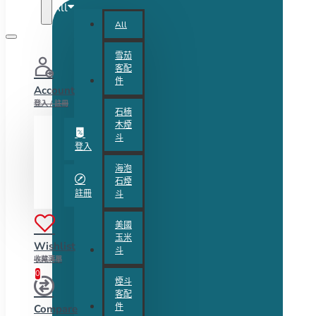
All
All
雪茄
客配
件
Account
登入 / 註冊
石楠
木煙
斗
登入
海泡
石煙
註冊
斗
美國
玉米
Wishlist
斗
收藏清單
0
煙斗
客配
件
Compare