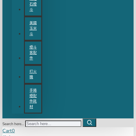
石煙
斗
美國
玉米
斗
煙斗
客配
件
打火
機
手捲
煙配
件耗
材
Search here...
Cart
0