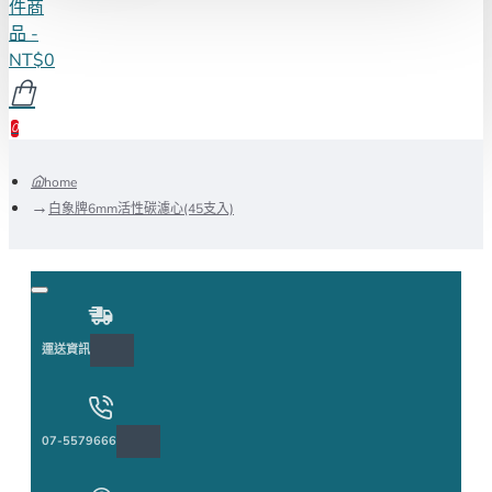
件商
品 -
NT$0
0
home
白象牌6mm活性碳濾心(45支入)
運送資訊
07-5579666