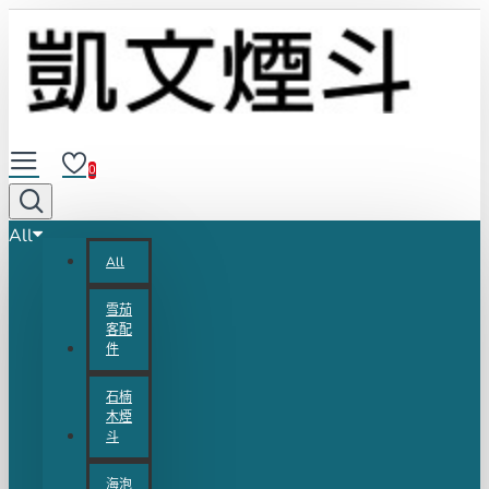
0
All
All
雪茄
客配
件
石楠
木煙
斗
海泡