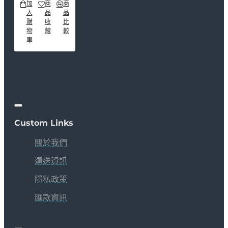
加
商
商
入
品
品
購
收
比
物
藏
較
車
Custom Links
關於我們
運送資訊
隱私政策
匯款資訊