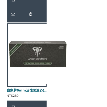
白象牌6mm活性碳濾心(45支入)
NT$280