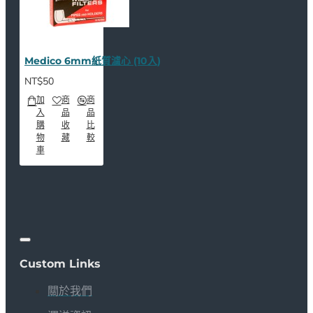
Medico 6mm紙質濾心 (10入)
NT$50
加
商
商
入
品
品
購
收
比
物
藏
較
車
Custom Links
關於我們