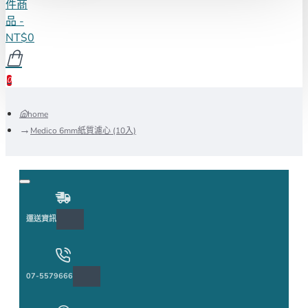
件商
品 -
NT$0
0
home
Medico 6mm紙質濾心 (10入)
運送資訊
07-5579666