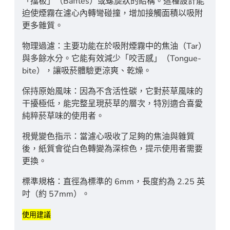
「擋板」（Baffles）或螺旋狀的結構。這種設計能
迫使煙霧在濾心內轉彎碰撞，增加接觸面積以吸附
更多雜質。
物理過濾：主要功能在於吸附煙霧中的焦油（Tar）
與多餘水分。它能有效減少「咬舌感」（Tongue-
bite），讓吸菸體驗更涼爽、乾燥。
保持原始風味：因為不含活性碳，它對菸草風味的
干擾極低，能完整呈現菸草的層次，特別適合喜愛
純粹菸草味的使用者。
視覺變色指示：當濾心吸收了足夠的焦油與雜質
後，紙質會從白色轉變為深棕色，提示使用者需要
更換。
標準規格：直徑為標準的 6mm，長度約為 2.25 英
吋（約 57mm）。
使用建議