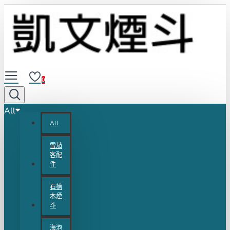
0
All
All
雪茄
客配
件
石楠
木煙
斗
海泡