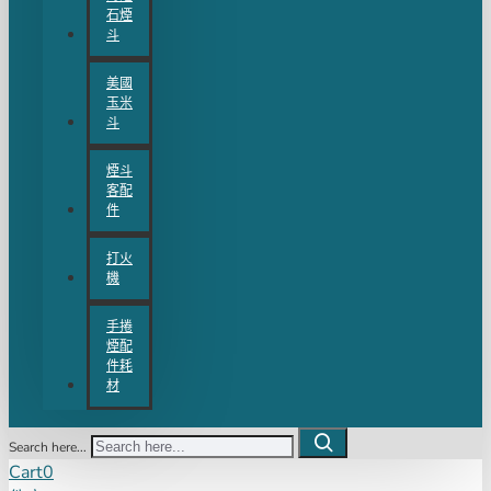
石煙
斗
美國
玉米
斗
煙斗
客配
件
打火
機
手捲
煙配
件耗
材
Search here...
Cart
0