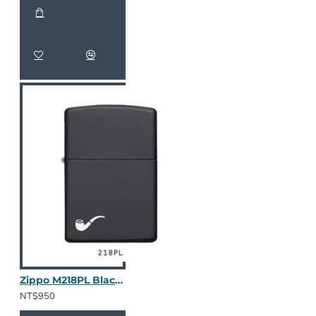
Zippo M218PL Black Matte
NT$950