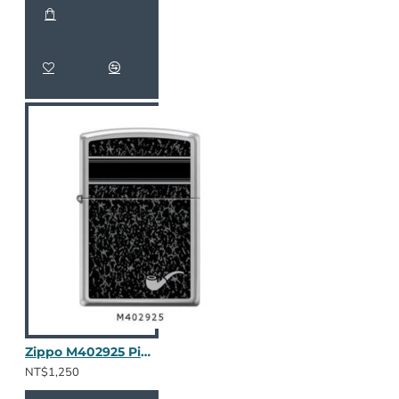
Zippo M402925 Pipe Logo With Designer
NT$1,250