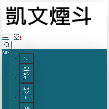
0
All
All
雪茄
客配
件
石楠
木煙
斗
海泡