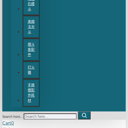
石煙
斗
美國
玉米
斗
煙斗
客配
件
打火
機
手捲
煙配
件耗
材
Search here...
Cart
0