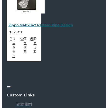
Zippo M402047 Pattern Pipe Design
NT$1,450
加
商
商
入
品
品
購
收
比
物
藏
較
車
Custom Links
關於我們