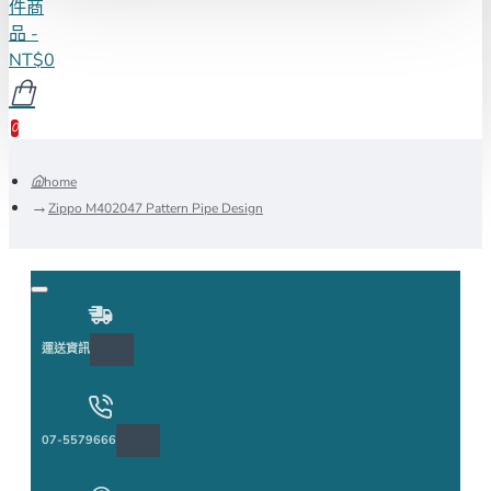
件商
品 -
NT$0
0
home
Zippo M402047 Pattern Pipe Design
運送資訊
07-5579666