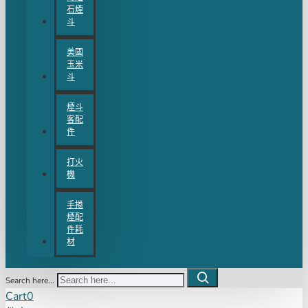
石煙
斗
美國
玉米
斗
煙斗
客配
件
打火
機
手捲
煙配
件耗
材
Search here...
Cart
0