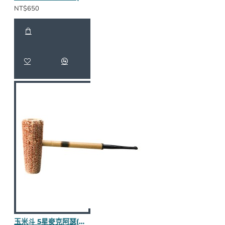
NT$650
玉米斗 5星麥克阿瑟(粗糙面直斗) M985