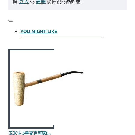
請
登入
或
註冊
後檢視商品評論！
YOU MIGHT LIKE
玉米斗 5星麥克阿瑟(光面彎斗) M995