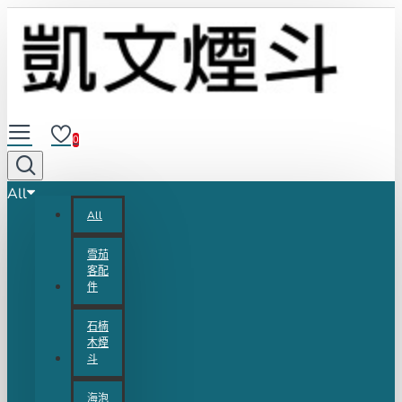
0
All
All
雪茄
客配
件
石楠
木煙
斗
海泡