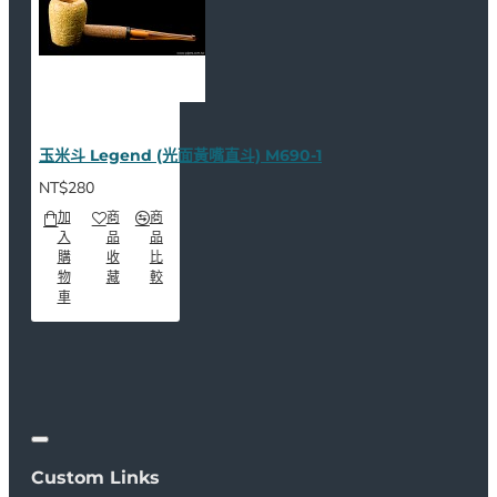
玉米斗 Legend (光面黃嘴直斗) M690-1
NT$280
加
商
商
入
品
品
購
收
比
物
藏
較
車
Custom Links