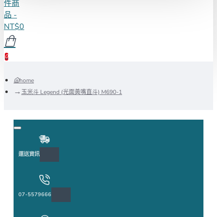
件商
品 -
NT$0
0
home
玉米斗 Legend (光面黃嘴直斗) M690-1
運送資訊
07-5579666