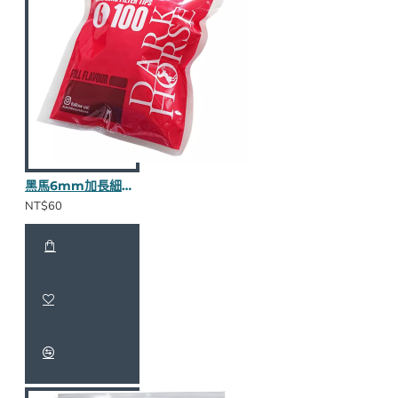
黑馬6mm加長細煙濾嘴
NT$60