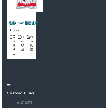
黑馬8mm粗煙濾嘴
NT$60
加
商
商
入
品
品
購
收
比
物
藏
較
車
Custom Links
關於我們