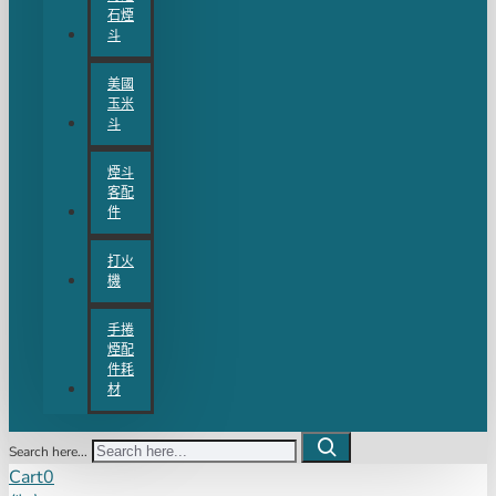
石煙
斗
美國
玉米
斗
煙斗
客配
件
打火
機
手捲
煙配
件耗
材
Search here...
Cart
0