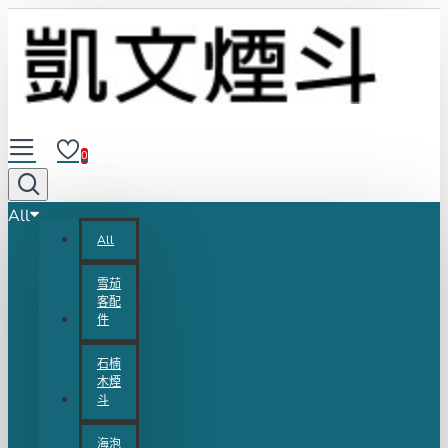
0
All
All
雪茄
客配
件
石楠
木煙
斗
海泡