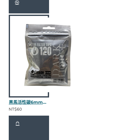
黑馬活性碳6mm細煙濾嘴
NT$60