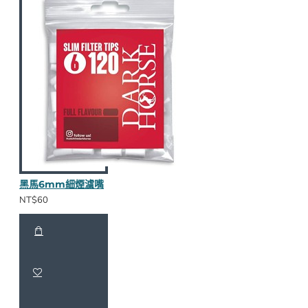
黑馬6mm細煙濾嘴
NT$60