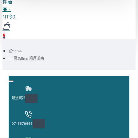
件商
品 -
NT$0
0
home
黑馬8mm粗煙濾嘴
運送資訊
07-5579666