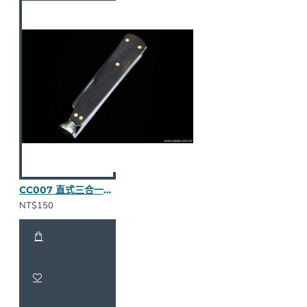
CC007 直式三合一壓棒（烏木全貼皮/卯釘）
NT$150