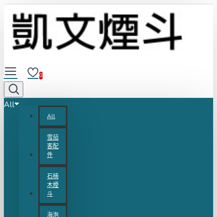
0
All
All
雪茄
客配
件
石楠
木煙
斗
海泡