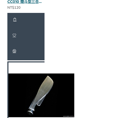
CC010 煙斗型三合一壓棒（不繡鋼）
NT$120