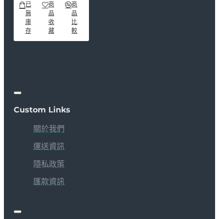
已
商
商
無
品
品
庫
收
比
存
藏
較
Custom Links
關於我們
運送資訊
隱私政策
匯款資訊