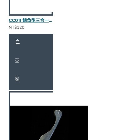
CC011 鯨魚型三合一壓棒（不繡鋼）
NT$120