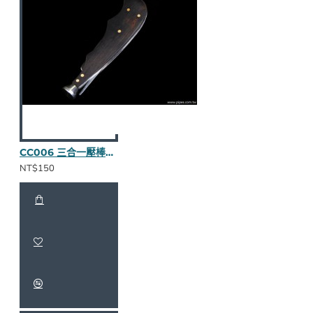
CC006 三合一壓棒（烏木全貼皮/卯釘）
NT$150