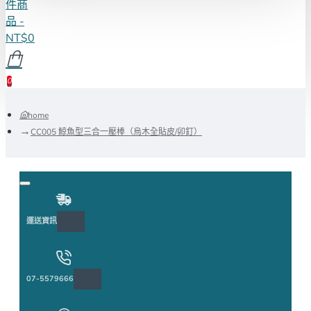
件商
品 -
NT$0
0
home
CC005 鯨魚型三合一壓棒（烏木全貼皮/卯釘）
運送資訊
07-5579666