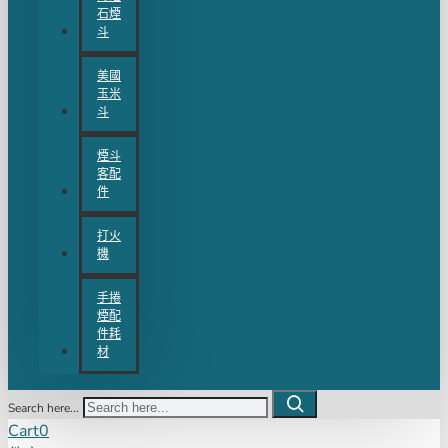
石煙
斗
美國
玉米
斗
煙斗
客配
件
打火
機
手捲
煙配
件耗
材
Search here...
Cart
0