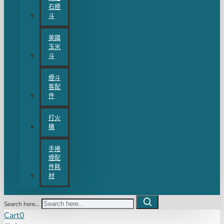
石煙
斗
美國
玉米
斗
煙斗
客配
件
打火
機
手捲
煙配
件耗
材
Search here...
Cart
0