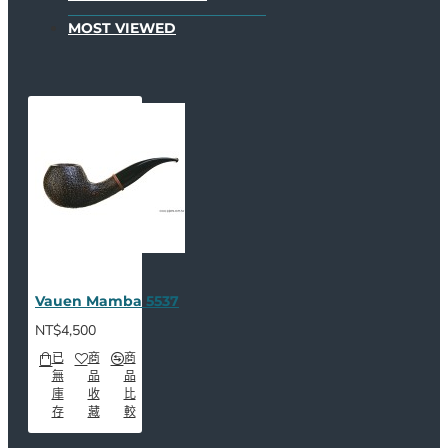
MOST VIEWED
Vauen Mamba 5537
NT$4,500
已
商
商
無
品
品
庫
收
比
存
藏
較