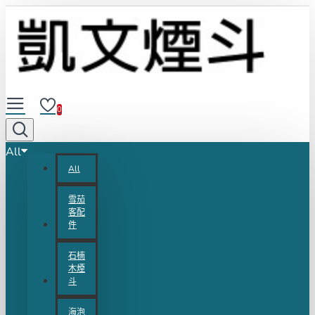
0
All
All
雪茄
客配
件
石楠
木煙
斗
海泡