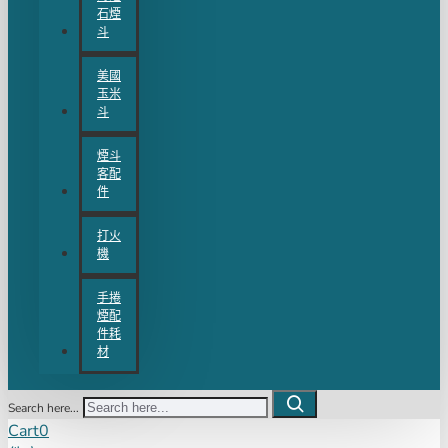
石煙
斗
美國
玉米
斗
煙斗
客配
件
打火
機
手捲
煙配
件耗
材
Search here...
Cart
0