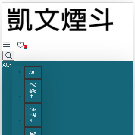
0
All
All
雪茄
客配
件
石楠
木煙
斗
海泡