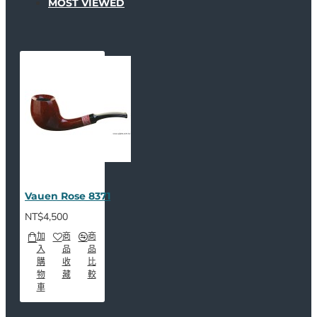
MOST VIEWED
Vauen Rose 8371
NT$4,500
加
商
商
入
品
品
購
收
比
物
藏
較
車