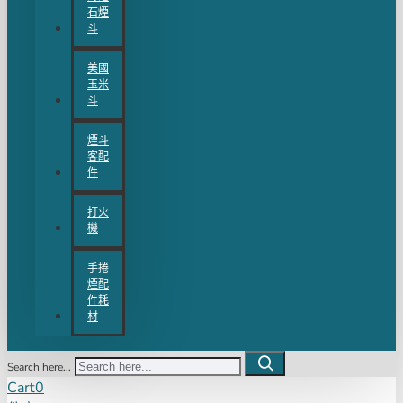
石煙
斗
美國
玉米
斗
煙斗
客配
件
打火
機
手捲
煙配
件耗
材
Search here...
Cart
0