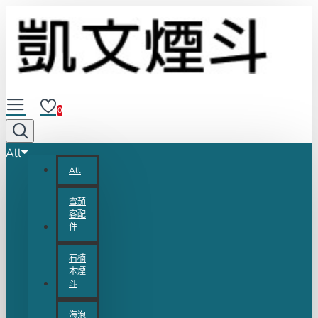
0
All
All
雪茄
客配
件
石楠
木煙
斗
海泡