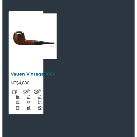
Vauen Vintage 1066
NT$4,800
已
商
商
無
品
品
庫
收
比
存
藏
較