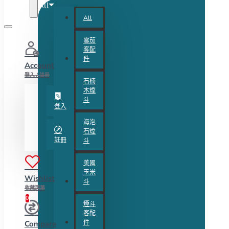
All
All
雪茄
客配
件
Account
登入 / 註冊
石楠
木煙
斗
登入
海泡
石煙
註冊
斗
美國
玉米
Wishlist
斗
收藏清單
0
煙斗
客配
件
Compare