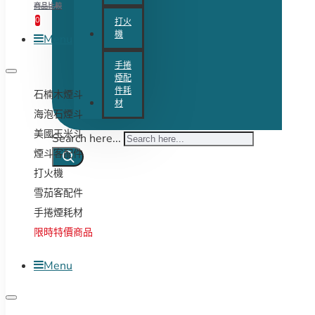
商品比較
0
打火
機
Menu
手捲
煙配
件耗
石楠木煙斗
材
海泡石煙斗
美國玉米斗
Search here...
煙斗客配件
打火機
雪茄客配件
手捲煙耗材
限時特價商品
Menu