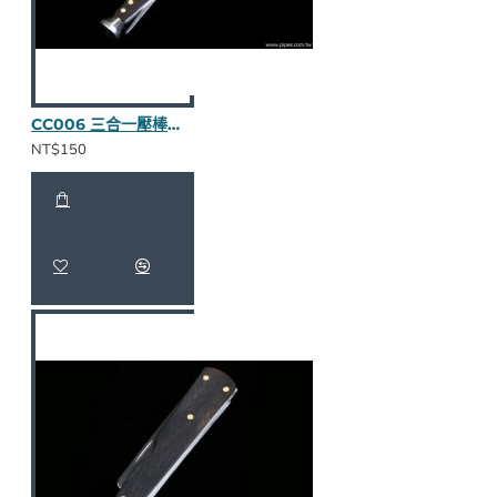
CC006 三合一壓棒（烏木全貼皮/卯釘）
NT$150