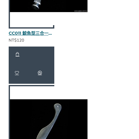
CC011 鯨魚型三合一壓棒（不繡鋼）
NT$120