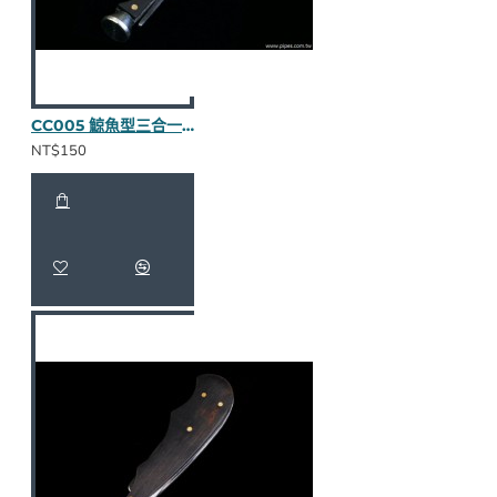
CC005 鯨魚型三合一壓棒（烏木全貼皮/卯釘）
NT$150