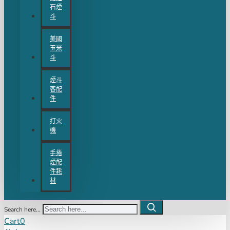
石煙
斗
美國
玉米
斗
煙斗
客配
件
打火
機
手捲
煙配
件耗
材
Search here...
Cart
0