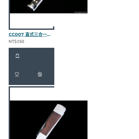
CC007 直式三合一壓棒（烏木全貼皮/卯釘）
NT$150