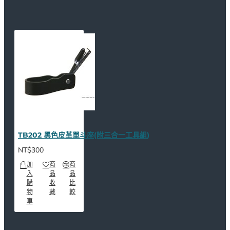
TB202 黑色皮革單斗座(附三合一工具組)
NT$300
加
商
商
入
品
品
購
收
比
物
藏
較
車