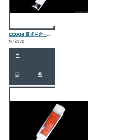
CC008 直式三合一壓棒（烏木半貼皮）
NT$120