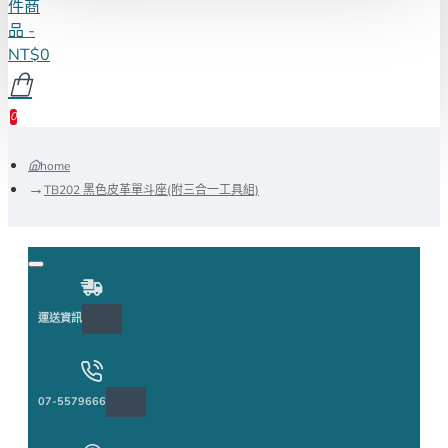
件商
品 -
NT$0
0
home
TB202 黑色皮革單斗座(附三合一工具組)
運送資訊
07-5579666