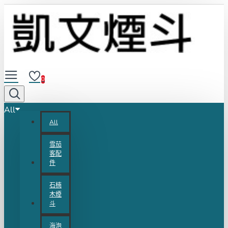
0
All
All
雪茄
客配
件
石楠
木煙
斗
海泡