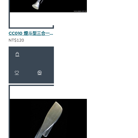
CC010 煙斗型三合一壓棒（不繡鋼）
NT$120