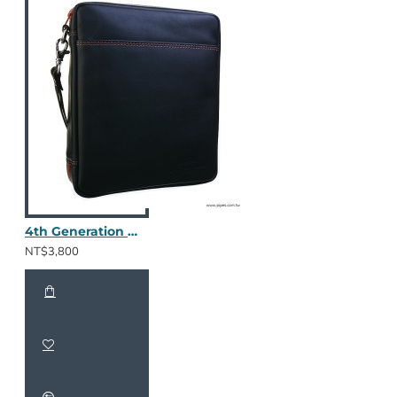
4th Generation 真皮四斗包 Kenzo Black
NT$3,800