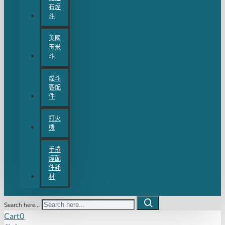
石煙
斗
美國
玉米
斗
煙斗
客配
件
打火
機
手捲
煙配
件耗
材
Search here...
Cart
0