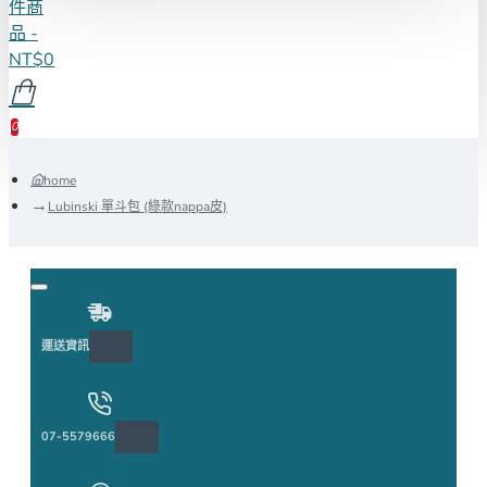
件商
品 -
NT$0
0
home
Lubinski 單斗包 (綠款nappa皮)
運送資訊
07-5579666