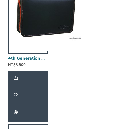
4th Generation 真皮三斗包 Kenzo Black
NT$3,500