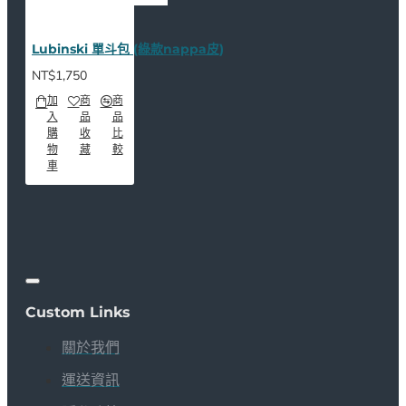
Lubinski 單斗包 (綠款nappa皮)
NT$1,750
加
商
商
入
品
品
購
收
比
物
藏
較
車
Custom Links
關於我們
運送資訊