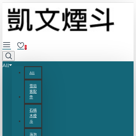
0
All
All
雪茄
客配
件
石楠
木煙
斗
海泡