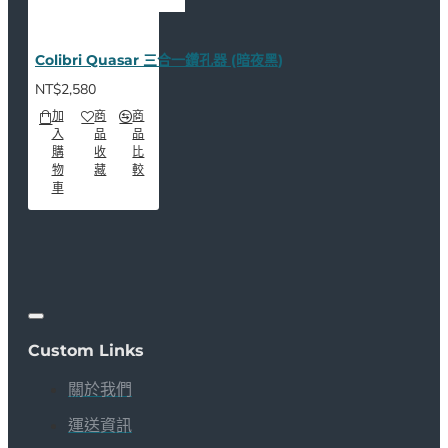
Colibri Quasar 三合一鑽孔器 (暗夜黑)
NT$2,580
加
商
商
入
品
品
購
收
比
物
藏
較
車
Custom Links
關於我們
運送資訊