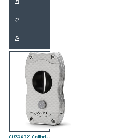
CU300T21 Colibri V-Cut 碳纖維(金屬銀)