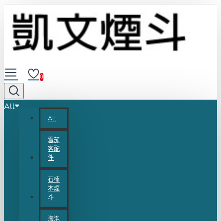
0
All
All
雪茄
客配
件
石楠
木煙
斗
海泡