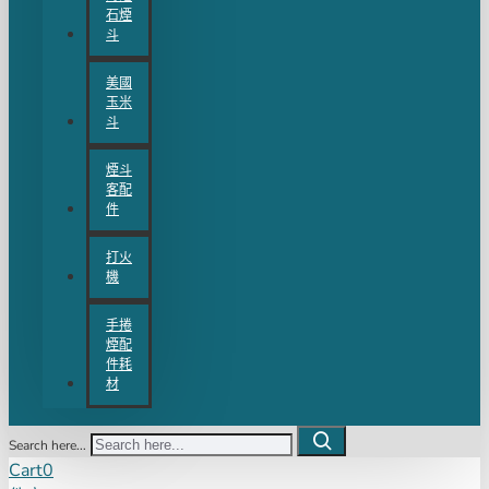
石煙
斗
美國
玉米
斗
煙斗
客配
件
打火
機
手捲
煙配
件耗
材
Search here...
Cart
0