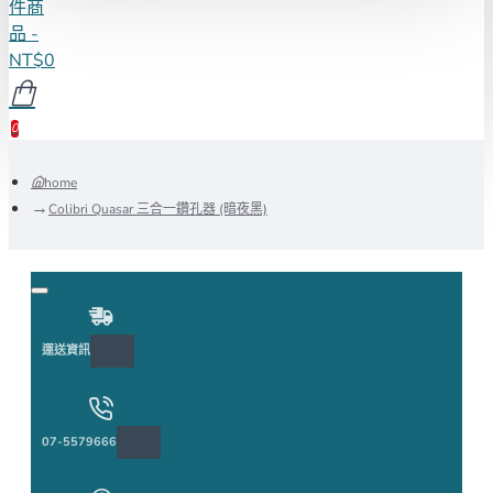
件商
品 -
NT$0
0
home
Colibri Quasar 三合一鑽孔器 (暗夜黑)
運送資訊
07-5579666