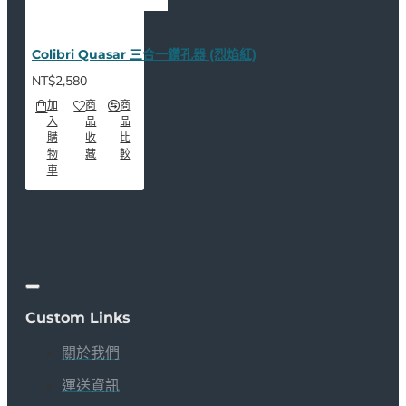
Colibri Quasar 三合一鑽孔器 (烈焰紅)
NT$2,580
加
商
商
入
品
品
購
收
比
物
藏
較
車
Custom Links
關於我們
運送資訊