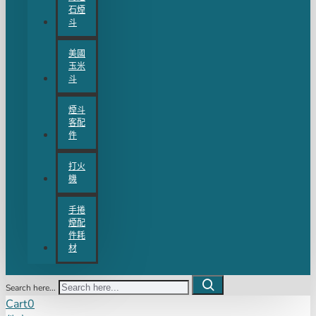
石煙
斗
美國
玉米
斗
煙斗
客配
件
打火
機
手捲
煙配
件耗
材
Search here...
Cart
0