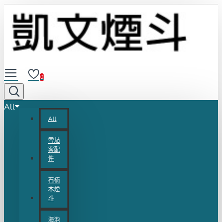
0
All
All
雪茄
客配
件
石楠
木煙
斗
海泡