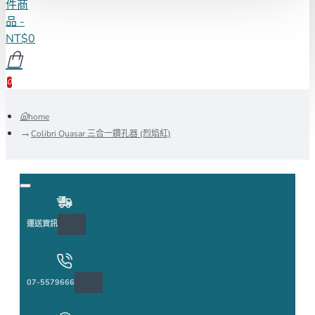
件商
品 -
NT$0
0
home
Colibri Quasar 三合一鑽孔器 (烈焰紅)
運送資訊
07-5579666