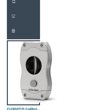
CU300T21 Colibri V-Cut 碳纖維(金屬銀)