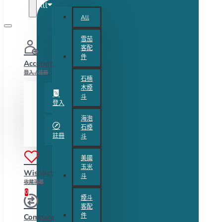
All
All
雪茄
客配
件
Account
登入 / 註冊
石楠
木煙
斗
登入
海泡
石煙
註冊
斗
美國
玉米
Wishlist
斗
收藏清單
0
煙斗
客配
件
Compare