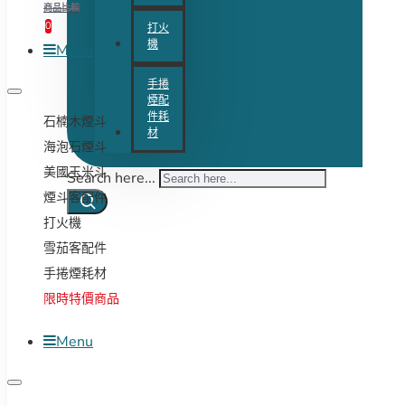
商品比較
0
打火
機
Menu
手捲
煙配
件耗
石楠木煙斗
材
海泡石煙斗
美國玉米斗
Search here...
煙斗客配件
打火機
雪茄客配件
手捲煙耗材
限時特價商品
Menu