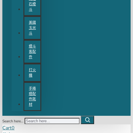
石煙
斗
美國
玉米
斗
煙斗
客配
件
打火
機
手捲
煙配
件耗
材
Search here...
Cart
0