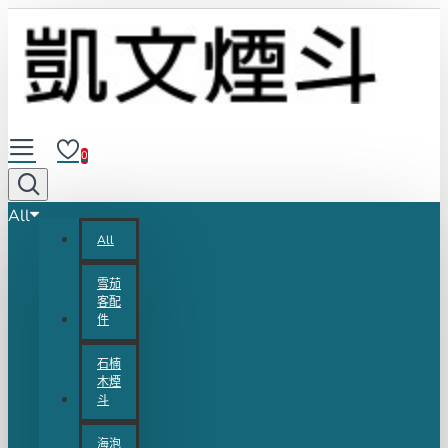
0
All
All
雪茄
客配
件
石楠
木煙
斗
海泡