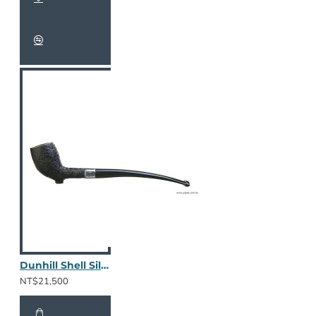
Dunhill Shell Silver band / 2408
NT$21,500