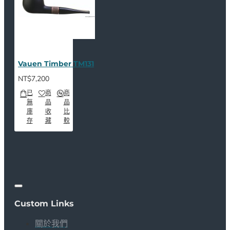
Vauen Timber TM131
NT$7,200
已
商
商
無
品
品
庫
收
比
存
藏
較
Custom Links
關於我們