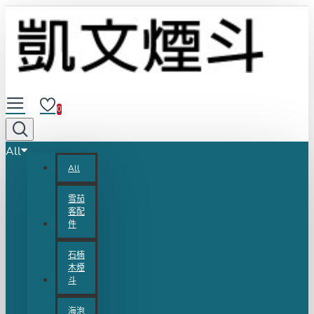
0
All
All
雪茄
客配
件
石楠
木煙
斗
海泡