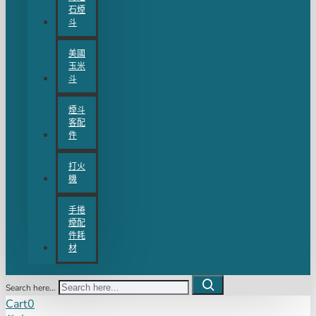
石煙
斗
美國
玉米
斗
煙斗
客配
件
打火
機
手捲
煙配
件耗
材
Search here...
Cart
0