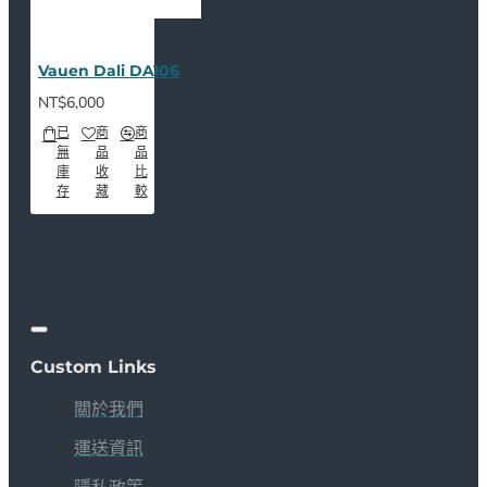
Vauen Dali DA106
NT$6,000
已
商
商
無
品
品
庫
收
比
存
藏
較
Custom Links
關於我們
運送資訊