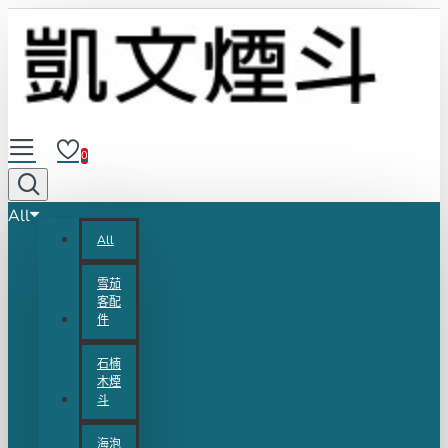
0
All
All
雪茄
客配
件
石楠
木煙
斗
海泡