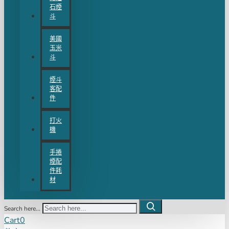
石煙
斗
美國
玉米
斗
煙斗
客配
件
打火
機
手捲
煙配
件耗
材
Search here...
Cart
0