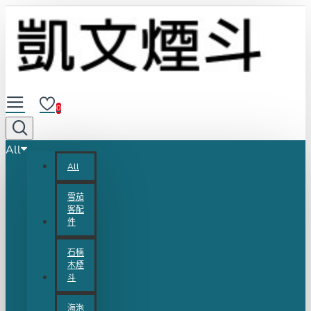
0
All
All
雪茄
客配
件
石楠
木煙
斗
海泡