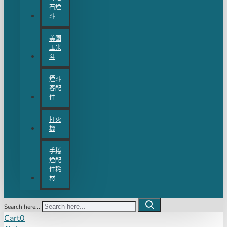
石煙
斗
美國
玉米
斗
煙斗
客配
件
打火
機
手捲
煙配
件耗
材
Search here...
Cart
0