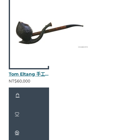
Tom Eltang 手工斗 Snail 782325
NT$60,000