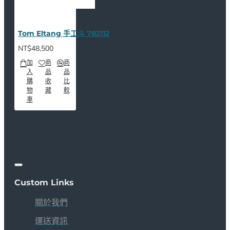
Tom Eltang 手工斗 782112
NT$48,500
加
商
商
入
品
品
購
收
比
物
藏
較
車
Custom Links
關於我們
運送資訊