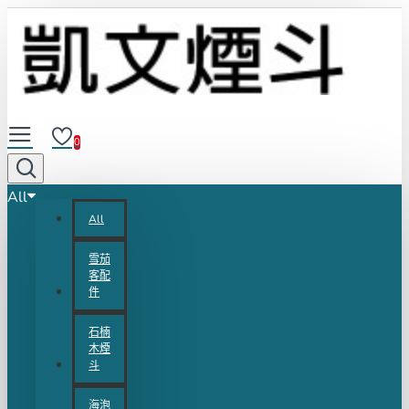
0
All
All
雪茄
客配
件
石楠
木煙
斗
海泡