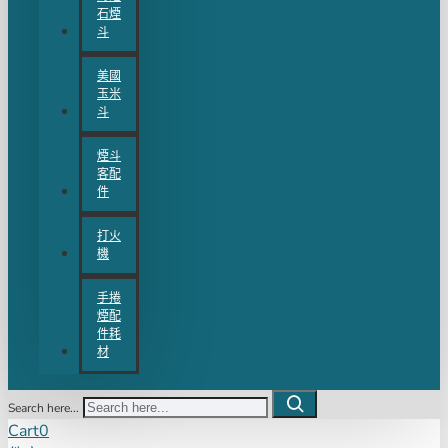
石煙
斗
美國
玉米
斗
煙斗
客配
件
打火
機
手捲
煙配
件耗
材
Search here...
Cart
0