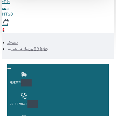
件商
品 -
NT$0
0
home
Lubinski 多功能雪茄剪(藍)
運送資訊
07-5579666