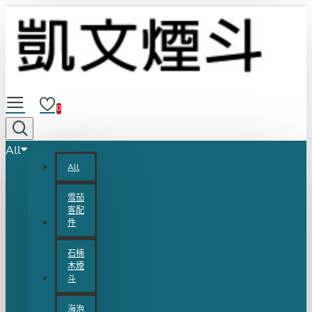
0
All
All
雪茄
客配
件
石楠
木煙
斗
海泡