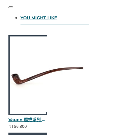
YOU MIGHT LIKE
Vauen 魔戒系列 Arondor S 長斗
NT$6,800