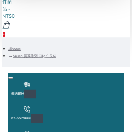
件商
品 -
NT$0
0
home
Vauen 魔戒系列 Gilg S 長斗
運送資訊
07-5579666