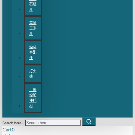
石煙
斗
美國
玉米
斗
煙斗
客配
件
打火
機
手捲
煙配
件耗
材
Search here...
Cart
0